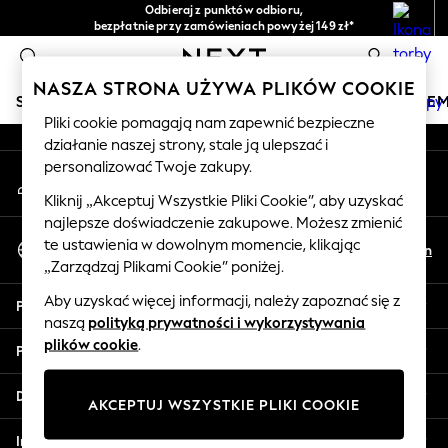
Odbieraj z punktów odbioru,
An error occurred on client
bezpłatnie przy zamówieniach powyżej 149 zł*
Łatwe zwroty*
0
Nasze media społecznościowe
NASZA STRONA UŻYWA PLIKÓW COOKIE
SKLEP WAKACYJNY
DZIEWCZYNKI
CHŁOPCY
NIE
Pliki cookie pomagają nam zapewnić bezpieczne
działanie naszej strony, stale ją ulepszać i
HOLIDAY SHOP
personalizować Twoje zakupy.
Moje konto
Women's Holiday Shop
Zaloguj się na swoje konto
All Swimwear
Kliknij „Akceptuj Wszystkie Pliki Cookie”, aby uzyskać
najlepsze doświadczenie zakupowe. Możesz zmienić
All Beachwear
Wybierz Język
te ustawienia w dowolnym momencie, klikając
Bags & Accessories
Pl
En
Polski
„Zarządzaj Plikami Cookie” poniżej.
Beach Dresses & Kaftans
Dresses
Aby uzyskać więcej informacji, należy zapoznać się z
Pomoc
Flip Flops
naszą
polityką prywatności i wykorzystywania
Sliders
plików cookie
.
Prywatność i zasady prawne
Jumpsuits & Playsuits
Linen Collection
Działy
AKCEPTUJ WSZYSTKIE PLIKI COOKIE
Sandals
Shorts
Inne usługi