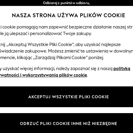
Odbieraj z punktów odbioru,
bezpłatnie przy zamówieniach powyżej 149 zł*
NASZA STRONA UŻYWA PLIKÓW COOKIE
Łatwe zwroty*
Nasze media społecznościowe
iki cookie pomagają nam zapewnić bezpieczne działanie naszej str
le ją ulepszać i personalizować Twoje zakupy.
EMOWLĘTA
KOBIETY
MĘŻCZYŹNI
knij „Akceptuj Wszystkie Pliki Cookie”, aby uzyskać najlepsze
świadczenie zakupowe. Możesz zmienić te ustawienia w dowolny
Wybierz Język
encie, klikając „Zarządzaj Plikami Cookie” poniżej.
Polski
 uzyskać więcej informacji, należy zapoznać się z naszą
polityką
 i zasady prawne
Działy
ywatności i wykorzystywania plików cookie
.
watności i plików cookie
Damskie
Meżczyźni
AKCEPTUJ WSZYSTKIE PLIKI COOKIE
ądzaj plikami cookie
Chłopięce
ycząca opinii i ocen klientów
Dziewczynki
Dom
ODRZUĆ PLIKI COOKIE INNE NIŻ NIEZBĘDNE
Niemowlęta