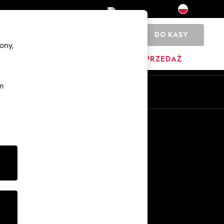
DO KASY
0
ony,
DOM
MARKI
WYPRZEDAŻ
m
Pl
En
Inne usługi
Media i prasa
O firmie
Kariera w NEXT