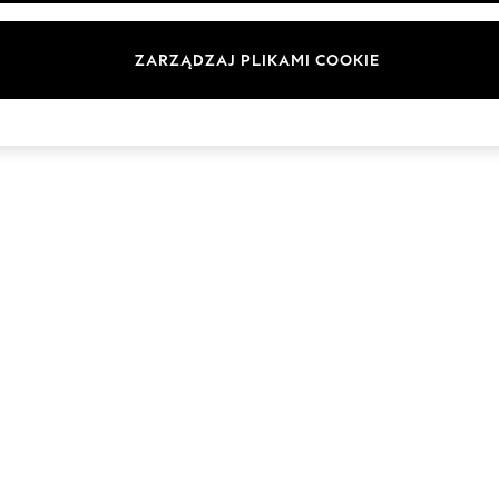
Marki
ZARZĄDZAJ PLIKAMI COOKIE
© 2026 Next Germany GmbH. Wszelkie prawa zastrzeżone.