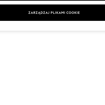
Marki
ZARZĄDZAJ PLIKAMI COOKIE
© 2026 Next Germany GmbH. Wszelkie prawa zastrzeżone.