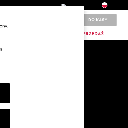
DO KASY
0
ony,
DOM
MARKI
WYPRZEDAŻ
m
Pl
En
Inne usługi
Media i prasa
O firmie
Kariera w NEXT