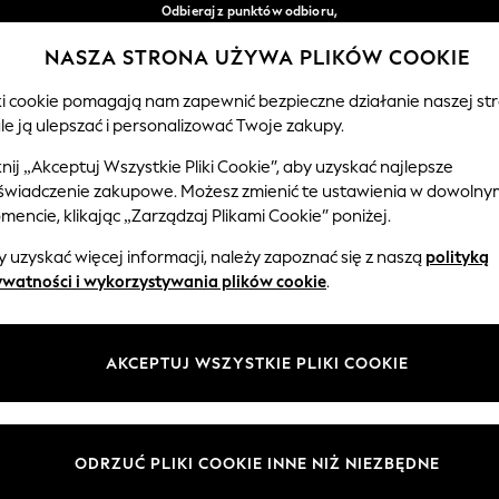
Odbieraj z punktów odbioru,
bezpłatnie przy zamówieniach powyżej 149 zł*
NASZA STRONA UŻYWA PLIKÓW COOKIE
Łatwe zwroty*
Nasze media społecznościowe
iki cookie pomagają nam zapewnić bezpieczne działanie naszej str
le ją ulepszać i personalizować Twoje zakupy.
EMOWLĘTA
KOBIETY
MĘŻCZYŹNI
knij „Akceptuj Wszystkie Pliki Cookie”, aby uzyskać najlepsze
świadczenie zakupowe. Możesz zmienić te ustawienia w dowolny
Wybierz Język
encie, klikając „Zarządzaj Plikami Cookie” poniżej.
Polski
 uzyskać więcej informacji, należy zapoznać się z naszą
polityką
 i zasady prawne
Działy
ywatności i wykorzystywania plików cookie
.
watności i plików cookie
Damskie
Meżczyźni
AKCEPTUJ WSZYSTKIE PLIKI COOKIE
ądzaj plikami cookie
Chłopięce
ycząca opinii i ocen klientów
Dziewczynki
Dom
ODRZUĆ PLIKI COOKIE INNE NIŻ NIEZBĘDNE
Niemowlęta