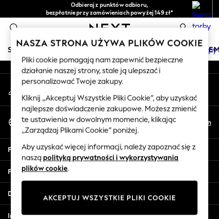
Odbieraj z punktów odbioru,
An error occurred on client
bezpłatnie przy zamówieniach powyżej 149 zł*
Łatwe zwroty*
0
Nasze media społecznościowe
NASZA STRONA UŻYWA PLIKÓW COOKIE
SKLEP WAKACYJNY
DZIEWCZYNKI
CHŁOPCY
NIE
Pliki cookie pomagają nam zapewnić bezpieczne
działanie naszej strony, stale ją ulepszać i
HOLIDAY SHOP
personalizować Twoje zakupy.
Moje konto
Women's Holiday Shop
Zaloguj się na swoje konto
All Swimwear
Kliknij „Akceptuj Wszystkie Pliki Cookie”, aby uzyskać
najlepsze doświadczenie zakupowe. Możesz zmienić
All Beachwear
Wybierz Język
te ustawienia w dowolnym momencie, klikając
Bags & Accessories
Pl
En
Polski
„Zarządzaj Plikami Cookie” poniżej.
Beach Dresses & Kaftans
Dresses
Aby uzyskać więcej informacji, należy zapoznać się z
Pomoc
Flip Flops
naszą
polityką prywatności i wykorzystywania
Sliders
plików cookie
.
Prywatność i zasady prawne
Jumpsuits & Playsuits
Linen Collection
Działy
AKCEPTUJ WSZYSTKIE PLIKI COOKIE
Sandals
Shorts
Inne usługi