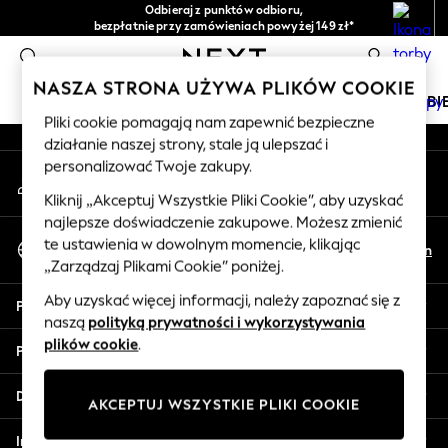
Odbieraj z punktów odbioru,
An error occurred on client
bezpłatnie przy zamówieniach powyżej 149 zł*
Łatwe zwroty*
0
Nasze media społecznościowe
NASZA STRONA UŻYWA PLIKÓW COOKIE
DZIEWCZYNKI
CHŁOPCY
NIEMOWLĘTA
KOBI
Pliki cookie pomagają nam zapewnić bezpieczne
działanie naszej strony, stale ją ulepszać i
HOLIDAY SHOP
personalizować Twoje zakupy.
Moje konto
Women's Holiday Shop
Zaloguj się na swoje konto
All Swimwear
Kliknij „Akceptuj Wszystkie Pliki Cookie”, aby uzyskać
najlepsze doświadczenie zakupowe. Możesz zmienić
All Beachwear
Wybierz Język
te ustawienia w dowolnym momencie, klikając
Bags & Accessories
Pl
En
Polski
„Zarządzaj Plikami Cookie” poniżej.
Beach Dresses & Kaftans
Dresses
Aby uzyskać więcej informacji, należy zapoznać się z
Pomoc
Flip Flops
naszą
polityką prywatności i wykorzystywania
Sliders
plików cookie
.
Prywatność i zasady prawne
Jumpsuits & Playsuits
Linen Collection
Działy
AKCEPTUJ WSZYSTKIE PLIKI COOKIE
Sandals
Shorts
Inne usługi