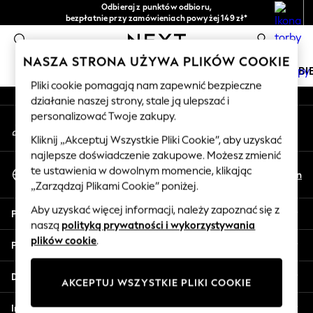
Odbieraj z punktów odbioru,
An error occurred on client
bezpłatnie przy zamówieniach powyżej 149 zł*
Łatwe zwroty*
0
Nasze media społecznościowe
NASZA STRONA UŻYWA PLIKÓW COOKIE
DZIEWCZYNKI
CHŁOPCY
NIEMOWLĘTA
KOBI
Pliki cookie pomagają nam zapewnić bezpieczne
działanie naszej strony, stale ją ulepszać i
HOLIDAY SHOP
personalizować Twoje zakupy.
Moje konto
Women's Holiday Shop
Zaloguj się na swoje konto
All Swimwear
Kliknij „Akceptuj Wszystkie Pliki Cookie”, aby uzyskać
najlepsze doświadczenie zakupowe. Możesz zmienić
All Beachwear
Wybierz Język
te ustawienia w dowolnym momencie, klikając
Bags & Accessories
Pl
En
Polski
„Zarządzaj Plikami Cookie” poniżej.
Beach Dresses & Kaftans
Dresses
Aby uzyskać więcej informacji, należy zapoznać się z
Pomoc
Flip Flops
naszą
polityką prywatności i wykorzystywania
Sliders
plików cookie
.
Prywatność i zasady prawne
Jumpsuits & Playsuits
Linen Collection
Działy
AKCEPTUJ WSZYSTKIE PLIKI COOKIE
Sandals
Shorts
Inne usługi