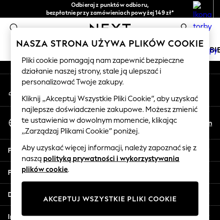
Odbieraj z punktów odbioru,
An error occurred on client
bezpłatnie przy zamówieniach powyżej 149 zł*
Łatwe zwroty*
0
Nasze media społecznościowe
NASZA STRONA UŻYWA PLIKÓW COOKIE
DZIEWCZYNKI
CHŁOPCY
NIEMOWLĘTA
KOBI
Pliki cookie pomagają nam zapewnić bezpieczne
działanie naszej strony, stale ją ulepszać i
HOLIDAY SHOP
personalizować Twoje zakupy.
Moje konto
Women's Holiday Shop
Zaloguj się na swoje konto
All Swimwear
Kliknij „Akceptuj Wszystkie Pliki Cookie”, aby uzyskać
najlepsze doświadczenie zakupowe. Możesz zmienić
All Beachwear
Wybierz Język
te ustawienia w dowolnym momencie, klikając
Bags & Accessories
Pl
En
Polski
„Zarządzaj Plikami Cookie” poniżej.
Beach Dresses & Kaftans
Dresses
Aby uzyskać więcej informacji, należy zapoznać się z
Pomoc
Flip Flops
naszą
polityką prywatności i wykorzystywania
Sliders
plików cookie
.
Prywatność i zasady prawne
Jumpsuits & Playsuits
Linen Collection
Działy
AKCEPTUJ WSZYSTKIE PLIKI COOKIE
Sandals
Shorts
Inne usługi