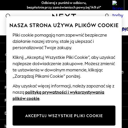
Odbieraj z punktów odbioru,
An error occurred on client
bezpłatnie przy zamówieniach powyżej 149 zł*
Łatwe zwroty*
0
Nasze media społecznościowe
NASZA STRONA UŻYWA PLIKÓW COOKIE
DZIEWCZYNKI
CHŁOPCY
NIEMOWLĘTA
KOBI
Pliki cookie pomagają nam zapewnić bezpieczne
działanie naszej strony, stale ją ulepszać i
HOLIDAY SHOP
personalizować Twoje zakupy.
Moje konto
Women's Holiday Shop
Zaloguj się na swoje konto
All Swimwear
Kliknij „Akceptuj Wszystkie Pliki Cookie”, aby uzyskać
najlepsze doświadczenie zakupowe. Możesz zmienić
All Beachwear
Wybierz Język
te ustawienia w dowolnym momencie, klikając
Bags & Accessories
Pl
En
Polski
„Zarządzaj Plikami Cookie” poniżej.
Beach Dresses & Kaftans
Dresses
Aby uzyskać więcej informacji, należy zapoznać się z
Pomoc
Flip Flops
naszą
polityką prywatności i wykorzystywania
Sliders
plików cookie
.
Prywatność i zasady prawne
Jumpsuits & Playsuits
Linen Collection
Działy
AKCEPTUJ WSZYSTKIE PLIKI COOKIE
Sandals
Shorts
Inne usługi