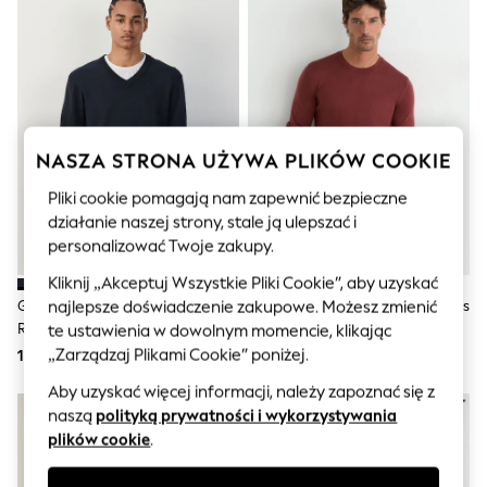
Sunglasses
Men's Holiday Shop
All Swimwear
Accessories
Bags & Luggage
Footwear
Hats
Linen Collection
NASZA STRONA UŻYWA PLIKÓW COOKIE
Loafers
Polo Shirts
Pliki cookie pomagają nam zapewnić bezpieczne
Sandals & Flipflops
działanie naszej strony, stale ją ulepszać i
Shirts
personalizować Twoje zakupy.
Shorts
Sunglasses
Kliknij „Akceptuj Wszystkie Pliki Cookie”, aby uzyskać
T-Shirts
Granatowy - Dekolt W Szpic -
Czerwony Rooibos - Sweter Reiss
najlepsze doświadczenie zakupowe. Możesz zmienić
Vests
Regular Fit Cotton Rich Jumper
Wessex Z Wełny Merino Z
te ustawienia w dowolnym momencie, klikając
Boys Holiday Shop
Okrągłym Dekoltem
„Zarządzaj Plikami Cookie” poniżej.
133 zł
735 zł
All swimwear
Ponchos & Toweling sets
Aby uzyskać więcej informacji, należy zapoznać się z
Sun Hats & Caps
naszą
polityką prywatności i wykorzystywania
Polo Shirts
Rash Vests
plików cookie
.
Sandals & Sliders
Shirts