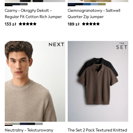
Boots
Czarny - Okrągły Dekolt -
Ciemnogranatowy - Saltwell
Half Sizes
Slippers
Regular Fit Cotton Rich Jumper
Quarter Zip Jumper
Trainers
133 zł
189 zł
Wellies
Wide Fit
Shoes
All Underwear
New In
Nighties
Pyjamas
Robes
Socks & Tights
All Bags & Accessories
Bags
All Occasionwear
All Partywear
Wedding
Dresses
Shoes
Cardigans
Skirts
Denim Jackets
Neutralny - Teksturowany
The Set 2 Pack Textured Knitted