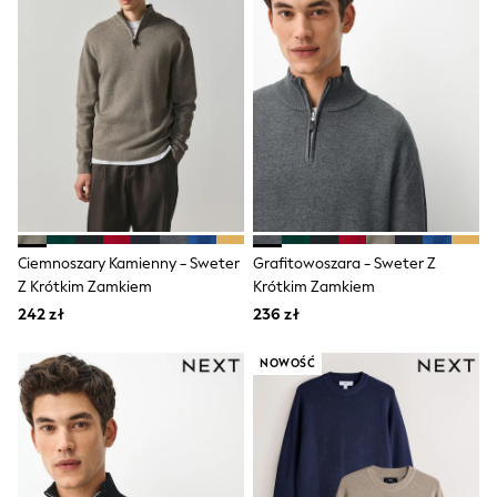
Trending: Clogs
Toy Story
Pokemon
Spiderman
THE SET
All Clothing
T-Shirts
Shorts
Shirts
Sets & Outfits
Joggers
Trousers & Chinos
Sweatshirts & Hoodies
Ciemnoszary Kamienny - Sweter
Grafitowoszara - Sweter Z
Knitwear
Z Krótkim Zamkiem
Krótkim Zamkiem
Tops
242 zł
236 zł
Coats & Jackets
Jeans
Nightwear & Pyjamas
NOWOŚĆ
Swimwear
Suits & Waistcoats
Multipacks
All Holiday Shop
Tops & T-Shirts
Shorts