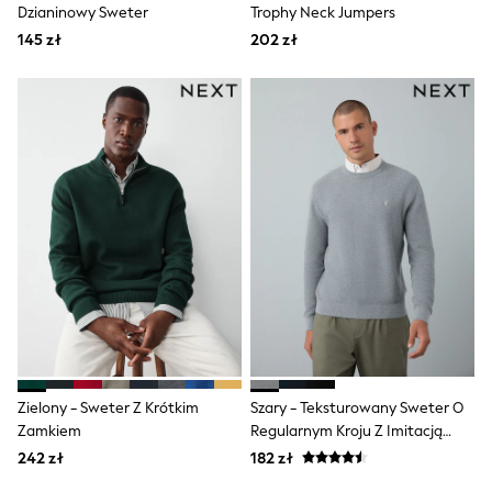
Raincoats
Dzianinowy Sweter
Trophy Neck Jumpers
Waterproof
145 zł
202 zł
Shackets
Puddlesuits
Gilets
Fleeces
Teddy Borg
Puffers
Snowsuits
Shop all
Shop All
Disney
Marvel
Paw Patrol
Peppa Pig
Gaming
Spider man
All Girls Sportwear
New In
Trainers
Zielony - Sweter Z Krótkim
Szary - Teksturowany Sweter O
Hoodies & Sweatshirts
Zamkiem
Regularnym Kroju Z Imitacją
Leggings
Koszuli Oxford
242 zł
182 zł
Swim
adidas