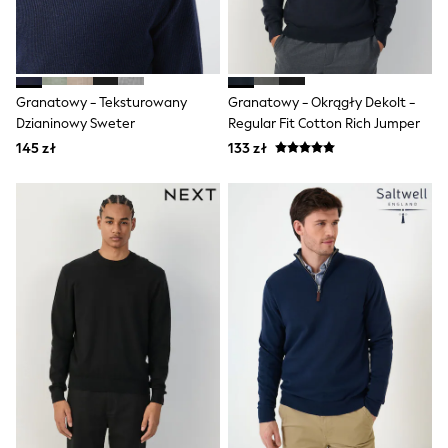
Shorts & Skirts
Coats & Jackets
Sweatshirts & Hoodies
Knitwear
Sets & Outfits
Granatowy - Teksturowany
Granatowy - Okrągły Dekolt -
Tops
Dzianinowy Sweter
Regular Fit Cotton Rich Jumper
Nightwear & Pyjamas
Trousers & Leggings
145 zł
133 zł
Shirts & Blouses
Swimwear
Jeans
Jumpsuits & Playsuits
Multipacks
All Holiday Shop
Tops
Dresses
Shorts
Skirts
Sandals & Sliders
Rash Vests
Sun Safe Swimwear
Sun Hats & Caps
All Footwear
New In