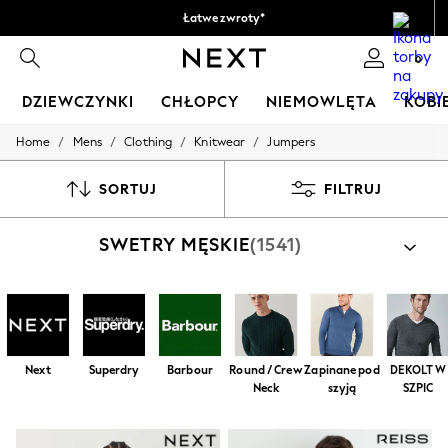
Łatwe zwroty*
Akceptujemy
0
DZIEWCZYNKI
CHŁOPCY
NIEMOWLĘTA
KOBI
/
/
/
/
Home
Mens
Clothing
Knitwear
Jumpers
HOLIDAY SHOP
Women's Holiday Shop
All Swimwear
SORTUJ
FILTRUJ
All Beachwear
Bags & Accessories
SWETRY MĘSKIE
(1541)
Beach Dresses & Kaftans
Dresses
Flip Flops
Sliders
Jumpsuits & Playsuits
Linen Collection
Sandals
Next
Superdry
Barbour
Round / Crew
Zapinane pod
DEKOLT W
Shorts
Neck
szyją
SZPIC
Trousers
Sun Hats & Caps
Tops & T-Shirts