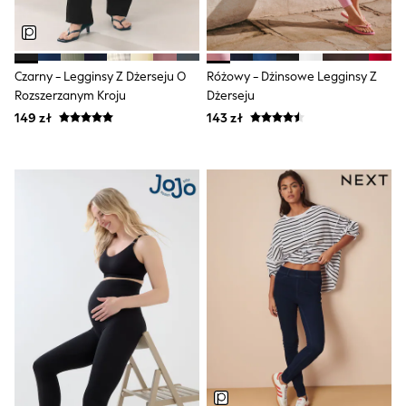
Shorts & Skirts
Coats & Jackets
Sweatshirts & Hoodies
Knitwear
Czarny - Legginsy Z Dżerseju O
Różowy - Dżinsowe Legginsy Z
Sets & Outfits
Tops
Rozszerzanym Kroju
Dżerseju
Nightwear & Pyjamas
149 zł
143 zł
Trousers & Leggings
Shirts & Blouses
Swimwear
Jeans
Jumpsuits & Playsuits
Multipacks
All Holiday Shop
Tops
Dresses
Shorts
Skirts
Sandals & Sliders
Rash Vests
Sun Safe Swimwear
Sun Hats & Caps
All Footwear
New In