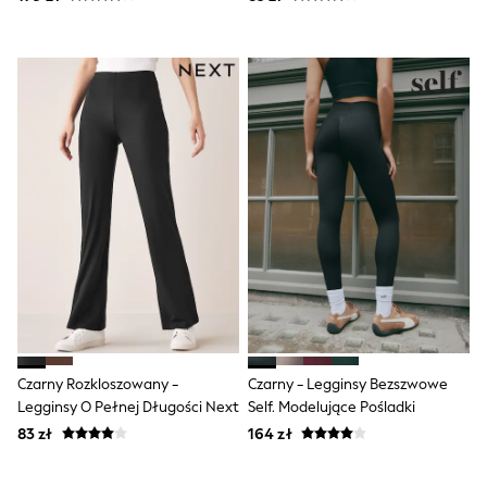
All Girls Brands
Monsoon
Lipsy Girl
River Island
Baker by Ted Baker
JoJo Maman Bébé
Occasionwear
Schoolwear
Partywear
Flower Girl
Bridesmaid
Shop All
Dungarees
A-Z Brands
BOYS
New In
New in from Next
50 - 92cm
Czarny Rozkloszowany -
Czarny - Legginsy Bezszwowe
98 - 110cm
Legginsy O Pełnej Długości Next
Self. Modelujące Pośladki
116 - 134cm
140 - 174cm
83 zł
164 zł
New In
Trending: Top & Short Sets