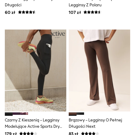
Raincoats
Długości
Legginsy Z Polaru
Waterproof
60 zł
107 zł
Shackets
Puddlesuits
Gilets
Fleeces
Teddy Borg
Puffers
Snowsuits
Shop all
Shop All
Disney
Marvel
Paw Patrol
Peppa Pig
Gaming
Spider man
All Girls Sportwear
New In
Trainers
Hoodies & Sweatshirts
Czarny Z Kieszenią - Legginsy
Brązowy - Legginsy O Pełnej
Leggings
Modelujące Active Sports Dry
Długości Next
Swim
Tech
adidas
179 zł
83 zł