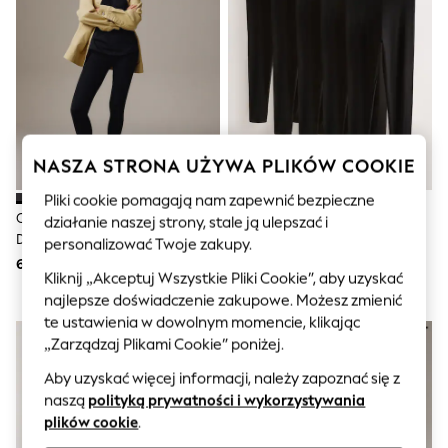
Sunglasses
Men's Holiday Shop
All Swimwear
Accessories
Bags & Luggage
Footwear
Hats
Linen Collection
Loafers
NASZA STRONA UŻYWA PLIKÓW COOKIE
Polo Shirts
Sandals & Flipflops
Pliki cookie pomagają nam zapewnić bezpieczne
Shirts
Czarny - Legginsy O Pełnej
Czarny - Zestaw 5 Par
działanie naszej strony, stale ją ulepszać i
Shorts
Długości
Legginsów Z Długą Nogawką
personalizować Twoje zakupy.
Sunglasses
60 zł
268 zł
T-Shirts
Kliknij „Akceptuj Wszystkie Pliki Cookie”, aby uzyskać
Vests
najlepsze doświadczenie zakupowe. Możesz zmienić
Boys Holiday Shop
te ustawienia w dowolnym momencie, klikając
All swimwear
„Zarządzaj Plikami Cookie” poniżej.
Ponchos & Toweling sets
Sun Hats & Caps
Aby uzyskać więcej informacji, należy zapoznać się z
Polo Shirts
naszą
polityką prywatności i wykorzystywania
Rash Vests
plików cookie
.
Sandals & Sliders
Shirts