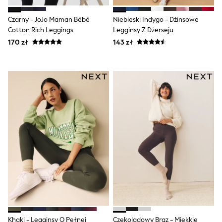
Boots
Half Sizes
Czarny - JoJo Maman Bébé
Niebieski Indygo - Dżinsowe
Slippers
Cotton Rich Leggings
Legginsy Z Dżerseju
Trainers
170 zł
143 zł
Wellies
Wide Fit
Shoes
All Underwear
New In
Nighties
Pyjamas
Robes
Socks & Tights
All Bags & Accessories
Bags
All Occasionwear
All Partywear
Wedding
Dresses
Shoes
Cardigans
Skirts
Denim Jackets
Khaki - Legginsy O Pełnej
Czekoladowy Brąz - Miękkie