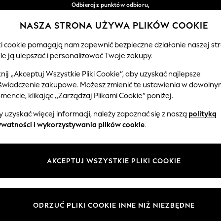
Odbieraj z punktów odbioru,
bezpłatnie przy zamówieniach powyżej 149 zł*
NASZA STRONA UŻYWA PLIKÓW COOKIE
Łatwe zwroty*
Nasze media społecznościowe
iki cookie pomagają nam zapewnić bezpieczne działanie naszej str
le ją ulepszać i personalizować Twoje zakupy.
EMOWLĘTA
KOBIETY
MĘŻCZYŹNI
knij „Akceptuj Wszystkie Pliki Cookie”, aby uzyskać najlepsze
świadczenie zakupowe. Możesz zmienić te ustawienia w dowolny
Wybierz Język
encie, klikając „Zarządzaj Plikami Cookie” poniżej.
Polski
 uzyskać więcej informacji, należy zapoznać się z naszą
polityką
 i zasady prawne
Działy
ywatności i wykorzystywania plików cookie
.
watności i plików cookie
Damskie
Meżczyźni
AKCEPTUJ WSZYSTKIE PLIKI COOKIE
ądzaj plikami cookie
Chłopięce
ycząca opinii i ocen klientów
Dziewczynki
Dom
ODRZUĆ PLIKI COOKIE INNE NIŻ NIEZBĘDNE
Niemowlęta