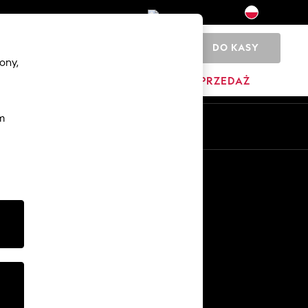
DO KASY
0
ony,
DOM
MARKI
WYPRZEDAŻ
m
Pl
En
Inne usługi
Media i prasa
O firmie
Kariera w NEXT