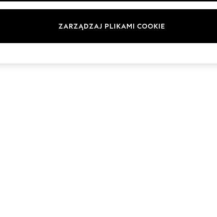
Marki
ZARZĄDZAJ PLIKAMI COOKIE
© 2026 Next Germany GmbH. Wszelkie prawa zastrzeżone.