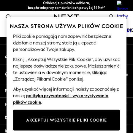
Odbieraj z punktów odbioru,
An error occurred on client
bezpłatnie przy zamówieniach powyżej 149 zł*
Łatwe zwroty*
0
Nasze media społecznościowe
NASZA STRONA UŻYWA PLIKÓW COOKIE
DZIEWCZYNKI
CHŁOPCY
NIEMOWLĘTA
KOBI
Pliki cookie pomagają nam zapewnić bezpieczne
działanie naszej strony, stale ją ulepszać i
HOLIDAY SHOP
personalizować Twoje zakupy.
Moje konto
Women's Holiday Shop
Zaloguj się na swoje konto
All Swimwear
Kliknij „Akceptuj Wszystkie Pliki Cookie”, aby uzyskać
najlepsze doświadczenie zakupowe. Możesz zmienić
All Beachwear
Wybierz Język
te ustawienia w dowolnym momencie, klikając
Bags & Accessories
Pl
En
Polski
„Zarządzaj Plikami Cookie” poniżej.
Beach Dresses & Kaftans
Dresses
Aby uzyskać więcej informacji, należy zapoznać się z
Pomoc
Flip Flops
naszą
polityką prywatności i wykorzystywania
Sliders
plików cookie
.
Prywatność i zasady prawne
Jumpsuits & Playsuits
Linen Collection
Działy
AKCEPTUJ WSZYSTKIE PLIKI COOKIE
Sandals
Shorts
Inne usługi