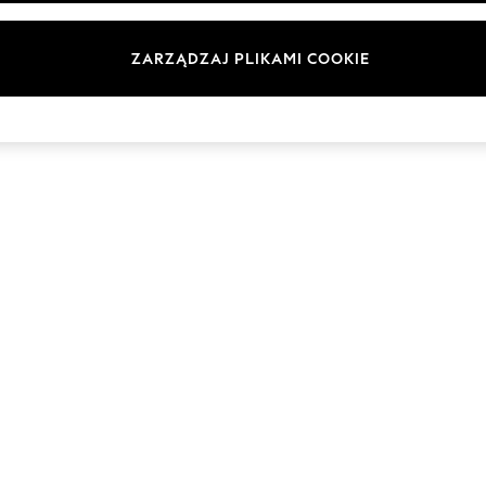
Marki
ZARZĄDZAJ PLIKAMI COOKIE
© 2026 Next Germany GmbH. Wszelkie prawa zastrzeżone.