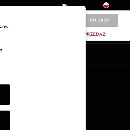
DO KASY
0
ony,
YŹNI
DOM
MARKI
WYPRZEDAŻ
m
Pl
En
Inne usługi
Media i prasa
O firmie
Kariera w NEXT