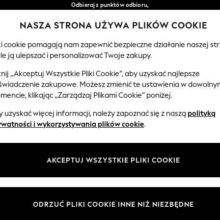
Odbieraj z punktów odbioru,
bezpłatnie przy zamówieniach powyżej 149 zł*
NASZA STRONA UŻYWA PLIKÓW COOKIE
Łatwe zwroty*
Nasze media społecznościowe
iki cookie pomagają nam zapewnić bezpieczne działanie naszej str
le ją ulepszać i personalizować Twoje zakupy.
CHŁOPCY
NIEMOWLĘTA
KOBIETY
MĘŻCZ
knij „Akceptuj Wszystkie Pliki Cookie”, aby uzyskać najlepsze
świadczenie zakupowe. Możesz zmienić te ustawienia w dowolny
Wybierz Język
encie, klikając „Zarządzaj Plikami Cookie” poniżej.
Polski
 uzyskać więcej informacji, należy zapoznać się z naszą
polityką
 i zasady prawne
Działy
ywatności i wykorzystywania plików cookie
.
watności i plików cookie
Damskie
Meżczyźni
AKCEPTUJ WSZYSTKIE PLIKI COOKIE
ądzaj plikami cookie
Chłopięce
ycząca opinii i ocen klientów
Dziewczynki
Dom
ODRZUĆ PLIKI COOKIE INNE NIŻ NIEZBĘDNE
Niemowlęta