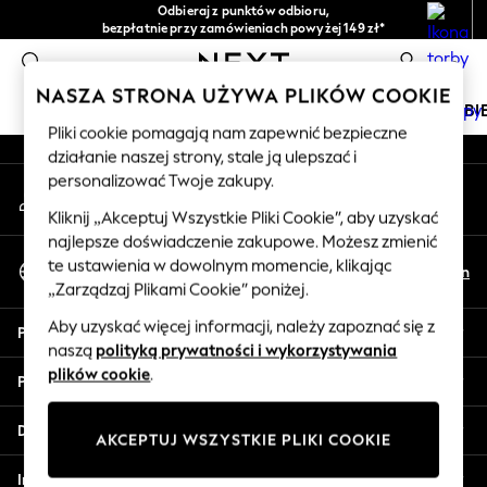
Odbieraj z punktów odbioru,
An error occurred on client
bezpłatnie przy zamówieniach powyżej 149 zł*
Łatwe zwroty*
0
Nasze media społecznościowe
NASZA STRONA UŻYWA PLIKÓW COOKIE
DZIEWCZYNKI
CHŁOPCY
NIEMOWLĘTA
KOBI
Pliki cookie pomagają nam zapewnić bezpieczne
działanie naszej strony, stale ją ulepszać i
HOLIDAY SHOP
personalizować Twoje zakupy.
Moje konto
Women's Holiday Shop
Zaloguj się na swoje konto
All Swimwear
Kliknij „Akceptuj Wszystkie Pliki Cookie”, aby uzyskać
najlepsze doświadczenie zakupowe. Możesz zmienić
All Beachwear
Wybierz Język
te ustawienia w dowolnym momencie, klikając
Bags & Accessories
Pl
En
Polski
„Zarządzaj Plikami Cookie” poniżej.
Beach Dresses & Kaftans
Dresses
Aby uzyskać więcej informacji, należy zapoznać się z
Pomoc
Flip Flops
naszą
polityką prywatności i wykorzystywania
Sliders
plików cookie
.
Prywatność i zasady prawne
Jumpsuits & Playsuits
Linen Collection
Działy
AKCEPTUJ WSZYSTKIE PLIKI COOKIE
Sandals
Shorts
Inne usługi