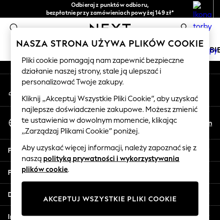
Odbieraj z punktów odbioru,
An error occurred on client
bezpłatnie przy zamówieniach powyżej 149 zł*
Łatwe zwroty*
0
Nasze media społecznościowe
NASZA STRONA UŻYWA PLIKÓW COOKIE
DZIEWCZYNKI
CHŁOPCY
NIEMOWLĘTA
KOBI
Pliki cookie pomagają nam zapewnić bezpieczne
działanie naszej strony, stale ją ulepszać i
HOLIDAY SHOP
personalizować Twoje zakupy.
Moje konto
Women's Holiday Shop
Zaloguj się na swoje konto
All Swimwear
Kliknij „Akceptuj Wszystkie Pliki Cookie”, aby uzyskać
najlepsze doświadczenie zakupowe. Możesz zmienić
All Beachwear
Wybierz Język
te ustawienia w dowolnym momencie, klikając
Bags & Accessories
Pl
En
Polski
„Zarządzaj Plikami Cookie” poniżej.
Beach Dresses & Kaftans
Dresses
Aby uzyskać więcej informacji, należy zapoznać się z
Pomoc
Flip Flops
naszą
polityką prywatności i wykorzystywania
Sliders
plików cookie
.
Prywatność i zasady prawne
Jumpsuits & Playsuits
Linen Collection
Działy
AKCEPTUJ WSZYSTKIE PLIKI COOKIE
Sandals
Shorts
Inne usługi