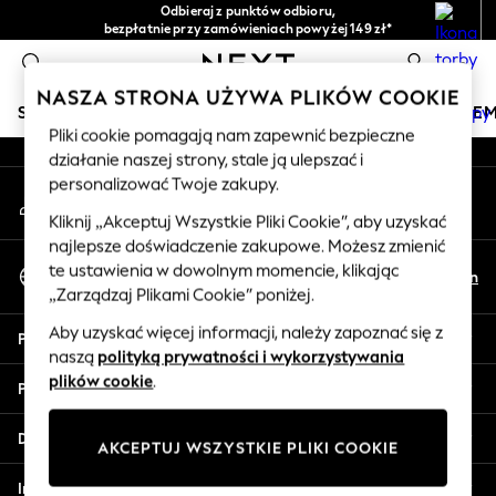
Odbieraj z punktów odbioru,
An error occurred on client
bezpłatnie przy zamówieniach powyżej 149 zł*
Łatwe zwroty*
0
Nasze media społecznościowe
NASZA STRONA UŻYWA PLIKÓW COOKIE
SKLEP WAKACYJNY
DZIEWCZYNKI
CHŁOPCY
NIE
Pliki cookie pomagają nam zapewnić bezpieczne
działanie naszej strony, stale ją ulepszać i
HOLIDAY SHOP
personalizować Twoje zakupy.
Moje konto
Women's Holiday Shop
Zaloguj się na swoje konto
All Swimwear
Kliknij „Akceptuj Wszystkie Pliki Cookie”, aby uzyskać
najlepsze doświadczenie zakupowe. Możesz zmienić
All Beachwear
Wybierz Język
te ustawienia w dowolnym momencie, klikając
Bags & Accessories
Pl
En
Polski
„Zarządzaj Plikami Cookie” poniżej.
Beach Dresses & Kaftans
Dresses
Aby uzyskać więcej informacji, należy zapoznać się z
Pomoc
Flip Flops
naszą
polityką prywatności i wykorzystywania
Sliders
plików cookie
.
Prywatność i zasady prawne
Jumpsuits & Playsuits
Linen Collection
Działy
AKCEPTUJ WSZYSTKIE PLIKI COOKIE
Sandals
Shorts
Inne usługi