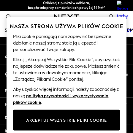
Odbieraj z punktów odbioru,
An error occurred on client
bezpłatnie przy zamówieniach powyżej 149 zł*
Łatwe zwroty*
0
Nasze media społecznościowe
NASZA STRONA UŻYWA PLIKÓW COOKIE
SKLEP WAKACYJNY
DZIEWCZYNKI
CHŁOPCY
NIE
Pliki cookie pomagają nam zapewnić bezpieczne
działanie naszej strony, stale ją ulepszać i
HOLIDAY SHOP
personalizować Twoje zakupy.
Moje konto
Women's Holiday Shop
Zaloguj się na swoje konto
All Swimwear
Kliknij „Akceptuj Wszystkie Pliki Cookie”, aby uzyskać
najlepsze doświadczenie zakupowe. Możesz zmienić
All Beachwear
Wybierz Język
te ustawienia w dowolnym momencie, klikając
Bags & Accessories
Pl
En
Polski
„Zarządzaj Plikami Cookie” poniżej.
Beach Dresses & Kaftans
Dresses
Aby uzyskać więcej informacji, należy zapoznać się z
Pomoc
Flip Flops
naszą
polityką prywatności i wykorzystywania
Sliders
plików cookie
.
Prywatność i zasady prawne
Jumpsuits & Playsuits
Linen Collection
Działy
AKCEPTUJ WSZYSTKIE PLIKI COOKIE
Sandals
Shorts
Inne usługi