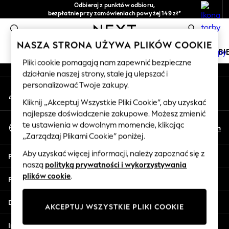
Odbieraj z punktów odbioru,
An error occurred on client
bezpłatnie przy zamówieniach powyżej 149 zł*
Łatwe zwroty*
0
Nasze media społecznościowe
NASZA STRONA UŻYWA PLIKÓW COOKIE
DZIEWCZYNKI
CHŁOPCY
NIEMOWLĘTA
KOBI
Pliki cookie pomagają nam zapewnić bezpieczne
działanie naszej strony, stale ją ulepszać i
HOLIDAY SHOP
personalizować Twoje zakupy.
Moje konto
Women's Holiday Shop
Zaloguj się na swoje konto
All Swimwear
Kliknij „Akceptuj Wszystkie Pliki Cookie”, aby uzyskać
najlepsze doświadczenie zakupowe. Możesz zmienić
All Beachwear
Wybierz Język
te ustawienia w dowolnym momencie, klikając
Bags & Accessories
Pl
En
Polski
„Zarządzaj Plikami Cookie” poniżej.
Beach Dresses & Kaftans
Dresses
Aby uzyskać więcej informacji, należy zapoznać się z
Pomoc
Flip Flops
naszą
polityką prywatności i wykorzystywania
Sliders
plików cookie
.
Prywatność i zasady prawne
Jumpsuits & Playsuits
Linen Collection
Działy
AKCEPTUJ WSZYSTKIE PLIKI COOKIE
Sandals
Shorts
Inne usługi