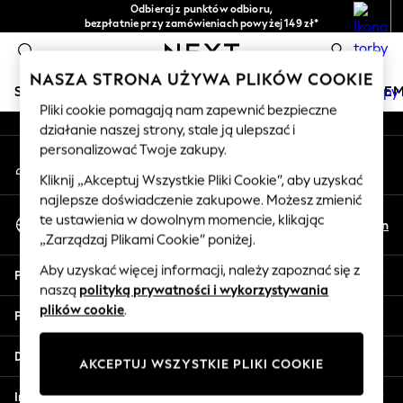
Odbieraj z punktów odbioru,
An error occurred on client
bezpłatnie przy zamówieniach powyżej 149 zł*
Łatwe zwroty*
0
Nasze media społecznościowe
NASZA STRONA UŻYWA PLIKÓW COOKIE
SKLEP WAKACYJNY
DZIEWCZYNKI
CHŁOPCY
NIE
Pliki cookie pomagają nam zapewnić bezpieczne
działanie naszej strony, stale ją ulepszać i
HOLIDAY SHOP
personalizować Twoje zakupy.
Moje konto
Women's Holiday Shop
Zaloguj się na swoje konto
All Swimwear
Kliknij „Akceptuj Wszystkie Pliki Cookie”, aby uzyskać
najlepsze doświadczenie zakupowe. Możesz zmienić
All Beachwear
Wybierz Język
te ustawienia w dowolnym momencie, klikając
Bags & Accessories
Pl
En
Polski
„Zarządzaj Plikami Cookie” poniżej.
Beach Dresses & Kaftans
Dresses
Aby uzyskać więcej informacji, należy zapoznać się z
Pomoc
Flip Flops
naszą
polityką prywatności i wykorzystywania
Sliders
plików cookie
.
Prywatność i zasady prawne
Jumpsuits & Playsuits
Linen Collection
Działy
AKCEPTUJ WSZYSTKIE PLIKI COOKIE
Sandals
Shorts
Inne usługi