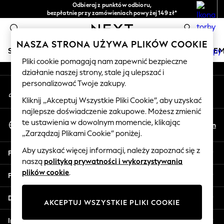
Odbieraj z punktów odbioru,
An error occurred on client
bezpłatnie przy zamówieniach powyżej 149 zł*
Łatwe zwroty*
0
Nasze media społecznościowe
NASZA STRONA UŻYWA PLIKÓW COOKIE
SKLEP WAKACYJNY
DZIEWCZYNKI
CHŁOPCY
NIE
Pliki cookie pomagają nam zapewnić bezpieczne
działanie naszej strony, stale ją ulepszać i
HOLIDAY SHOP
personalizować Twoje zakupy.
Moje konto
Women's Holiday Shop
Zaloguj się na swoje konto
All Swimwear
Kliknij „Akceptuj Wszystkie Pliki Cookie”, aby uzyskać
najlepsze doświadczenie zakupowe. Możesz zmienić
All Beachwear
Wybierz Język
te ustawienia w dowolnym momencie, klikając
Bags & Accessories
Pl
En
Polski
„Zarządzaj Plikami Cookie” poniżej.
Beach Dresses & Kaftans
Dresses
Aby uzyskać więcej informacji, należy zapoznać się z
Pomoc
Flip Flops
naszą
polityką prywatności i wykorzystywania
Sliders
plików cookie
.
Prywatność i zasady prawne
Jumpsuits & Playsuits
Linen Collection
Działy
AKCEPTUJ WSZYSTKIE PLIKI COOKIE
Sandals
Shorts
Inne usługi