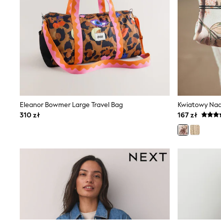
Dresses
Shorts & Skirts
Coats & Jackets
Sweatshirts & Hoodies
Knitwear
Sets & Outfits
Tops
Nightwear & Pyjamas
Trousers & Leggings
Shirts & Blouses
Swimwear
Eleanor Bowmer Large Travel Bag
Jeans
310 zł
167 zł
Jumpsuits & Playsuits
Multipacks
All Holiday Shop
Tops
Dresses
Shorts
Skirts
Sandals & Sliders
Rash Vests
Sun Safe Swimwear
Sun Hats & Caps
All Footwear