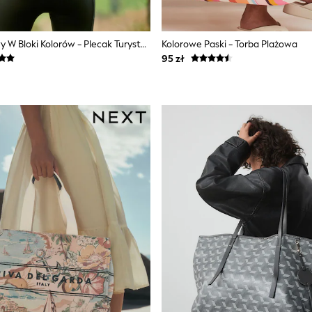
Pomarańczowy W Bloki Kolorów - Plecak Turystyczny Next Active Sports O Pojemności 30l Z Nieprzemakalnym Pokrowcem
Kolorowe Paski - Torba Plażowa
95 zł