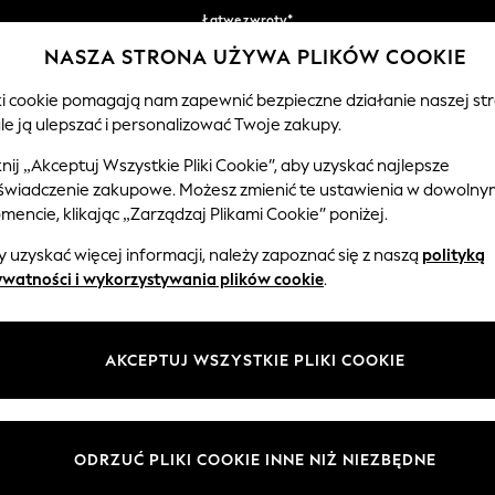
Łatwe zwroty*
NASZA STRONA UŻYWA PLIKÓW COOKIE
Akceptujemy
iki cookie pomagają nam zapewnić bezpieczne działanie naszej str
le ją ulepszać i personalizować Twoje zakupy.
EMOWLĘTA
KOBIETY
MĘŻCZYŹNI
knij „Akceptuj Wszystkie Pliki Cookie”, aby uzyskać najlepsze
świadczenie zakupowe. Możesz zmienić te ustawienia w dowolny
encie, klikając „Zarządzaj Plikami Cookie” poniżej.
TOREBKI DAMSKIE
(4277)
 uzyskać więcej informacji, należy zapoznać się z naszą
polityką
ywatności i wykorzystywania plików cookie
.
Przeglądaj według kategorii
Torby
AKCEPTUJ WSZYSTKIE PLIKI COOKIE
Kopertówka
Na ramię
Plecaki
Portfele i
Next
portmonetki
ODRZUĆ PLIKI COOKIE INNE NIŻ NIEZBĘDNE