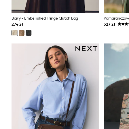
Shirts
Shorts
Sunglasses
Biały - Embellished Fringe Clutch Bag
Sunsafe Swimwear
274 zł
327 zł
Swimshorts
Tops & T-Shirts
Girls Holiday Shop
All swimwear
Beach Dresses & Kaftans
Dresses
Sun Hats & Caps
Jumpsuits & Playsuits
Rash Vests
Sandals & Sliders
Shorts
Skirts
Sunglasses
Sunsafe Swimwear
Swimsuits
Tops & T-Shirts
Baby Holiday Shop
Baby Travel Accessories
All Accessories
Beach Bags