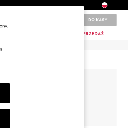
DO KASY
0
ony,
DOM
MARKI
WYPRZEDAŻ
m
Oliver Bonas
Wszystko w
kategorii
Akcesoria