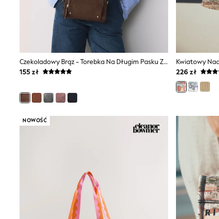
Luggage
Beach Towels
Birkenstock
Crocs
Havaianas
Pour Moi
Czekoladowy Brąz - Torebka Na Długim Pasku Z Podwójnym Zamkiem
Kwiatowy Nad
Rayban
155 zł
226 zł
Skechers
Trousers
GIRLS
New In
New in from Next
New In
NOWOŚĆ
Trending: Top & Short Sets
Trending: Clogs
Toy Story
THE SET
50 - 92cm
98 - 110cm
116 - 134cm
140 - 174cm
All Clothing
T-Shirts