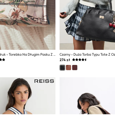
Kwiatowy Nadruk - Torebka Na Długim Pasku Z Efektem Rafii
Czarny - Duża Torba Typu Tote Z 
274 zł