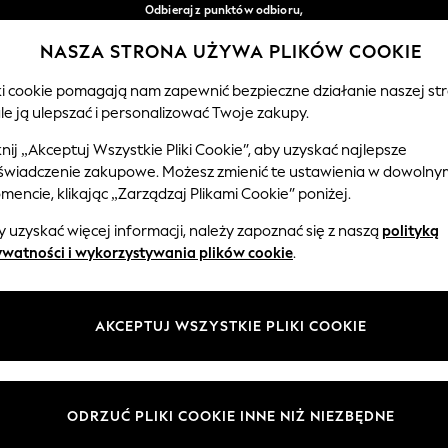
Odbieraj z punktów odbioru,
bezpłatnie przy zamówieniach powyżej 149 zł*
NASZA STRONA UŻYWA PLIKÓW COOKIE
Łatwe zwroty*
Nasze media społecznościowe
iki cookie pomagają nam zapewnić bezpieczne działanie naszej str
le ją ulepszać i personalizować Twoje zakupy.
EMOWLĘTA
KOBIETY
MĘŻCZYŹNI
knij „Akceptuj Wszystkie Pliki Cookie”, aby uzyskać najlepsze
świadczenie zakupowe. Możesz zmienić te ustawienia w dowolny
Wybierz Język
encie, klikając „Zarządzaj Plikami Cookie” poniżej.
Polski
 uzyskać więcej informacji, należy zapoznać się z naszą
polityką
 i zasady prawne
Działy
ywatności i wykorzystywania plików cookie
.
watności i plików cookie
Damskie
Meżczyźni
AKCEPTUJ WSZYSTKIE PLIKI COOKIE
ądzaj plikami cookie
Chłopięce
ycząca opinii i ocen klientów
Dziewczynki
Dom
ODRZUĆ PLIKI COOKIE INNE NIŻ NIEZBĘDNE
Niemowlęta