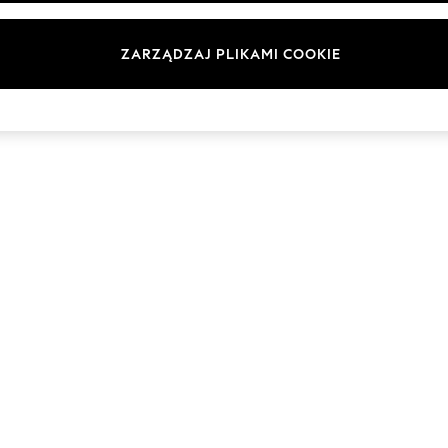
Marki
ZARZĄDZAJ PLIKAMI COOKIE
© 2026 Next Germany GmbH. Wszelkie prawa zastrzeżone.