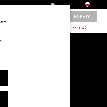
DO KASY
0
ony,
DOM
MARKI
WYPRZEDAŻ
m
Pl
En
Inne usługi
Media i prasa
O firmie
Kariera w NEXT