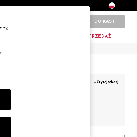
DO KASY
0
ony,
YŹNI
DOM
MARKI
WYPRZEDAŻ
m
ódnice plisowane, długie i krótkie, ze skóry
+ Czytaj więcej
ic colours adding the extra oomph! Our plain,
our 9-5.
idi
Next