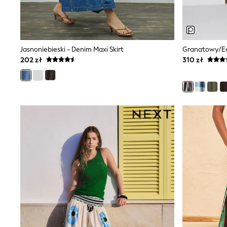
Luggage
Beach Towels
Birkenstock
Crocs
Havaianas
Jasnoniebieski - Denim Maxi Skirt
Pour Moi
202 zł
310 zł
Rayban
Skechers
Trousers
GIRLS
New In
New in from Next
New In
Trending: Top & Short Sets
Trending: Clogs
Toy Story
THE SET
50 - 92cm
98 - 110cm
116 - 134cm
140 - 174cm
All Clothing
T-Shirts