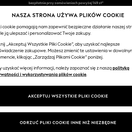
Łatwe zwroty*
NASZA STRONA UŻYWA PLIKÓW COOKIE
Akceptujemy
iki cookie pomagają nam zapewnić bezpieczne działanie naszej str
le ją ulepszać i personalizować Twoje zakupy.
CHŁOPCY
NIEMOWLĘTA
KOBIETY
MĘŻCZ
knij „Akceptuj Wszystkie Pliki Cookie”, aby uzyskać najlepsze
świadczenie zakupowe. Możesz zmienić te ustawienia w dowolny
encie, klikając „Zarządzaj Plikami Cookie” poniżej.
SPODNIE DAMSKIE
(2823)
 uzyskać więcej informacji, należy zapoznać się z naszą
polityką
ywatności i wykorzystywania plików cookie
.
l podbijają serca swoją zwiewnością, twarzowością i modnym stylem. Sp
amitne — każda to wspaniały dodatek do imprezowej garderoby. - metall
Przeglądaj według kategorii
di skirts to wrap worn with a
shirt
and a formal
jacket
, are perfect for y
AKCEPTUJ WSZYSTKIE PLIKI COOKIE
Spódnice
Top I Spódnica W Zestawie
do pracy
Plisowane
Skóra
Denim
Mini
M
ODRZUĆ PLIKI COOKIE INNE NIŻ NIEZBĘDNE