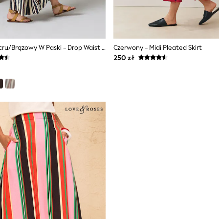
Granatowy/ecru/brązowy W Paski - Drop Waist Linen Blend Maxi Skirt
Czerwony - Midi Pleated Skirt
250 zł