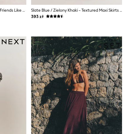
Brązowy - Dżinsowa Spódnica Midi Friends Like These Z Rozcięciem Z Przodu
Slate Blue / Zielony Khaki - Textured Maxi Skirts With Linen 2 Pack
393 zł