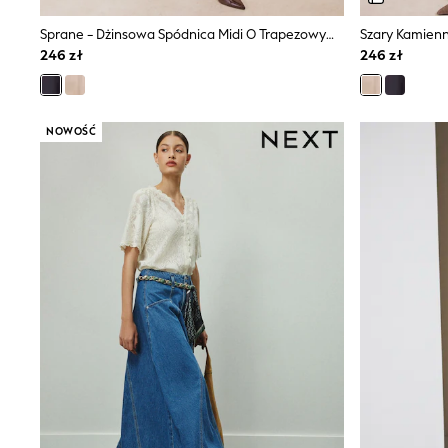
Shirts
Shorts
Sprane - Dżinsowa Spódnica Midi O Trapezowym Kroju Friends Like These Z Przeszyciami
Sunglasses
246 zł
246 zł
Sunsafe Swimwear
Swimshorts
Tops & T-Shirts
Girls Holiday Shop
NOWOŚĆ
All swimwear
Beach Dresses & Kaftans
Dresses
Sun Hats & Caps
Jumpsuits & Playsuits
Rash Vests
Sandals & Sliders
Shorts
Skirts
Sunglasses
Sunsafe Swimwear
Swimsuits
Tops & T-Shirts
Baby Holiday Shop
Baby Travel Accessories
All Accessories
Beach Bags