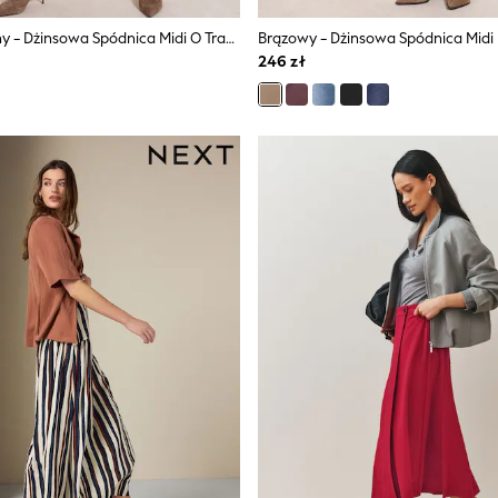
Szary Kamienny - Dżinsowa Spódnica Midi O Trapezowym Kroju Friends Like These Z Przeszyciami
246 zł