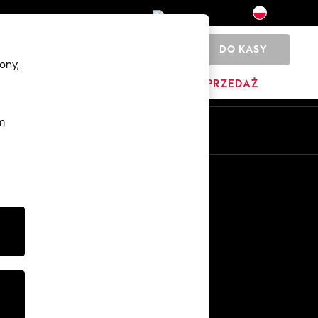
DO KASY
0
ony,
YŹNI
DOM
MARKI
WYPRZEDAŻ
m
Pl
En
Inne usługi
Media i prasa
O firmie
Kariera w NEXT