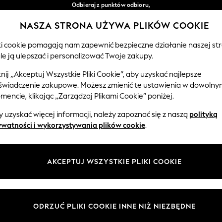
Odbieraj z punktów odbioru,
bezpłatnie przy zamówieniach powyżej 149 zł*
NASZA STRONA UŻYWA PLIKÓW COOKIE
Łatwe zwroty*
Nasze media społecznościowe
iki cookie pomagają nam zapewnić bezpieczne działanie naszej str
le ją ulepszać i personalizować Twoje zakupy.
CHŁOPCY
NIEMOWLĘTA
KOBIETY
MĘŻCZ
knij „Akceptuj Wszystkie Pliki Cookie”, aby uzyskać najlepsze
świadczenie zakupowe. Możesz zmienić te ustawienia w dowolny
Wybierz Język
encie, klikając „Zarządzaj Plikami Cookie” poniżej.
Polski
 uzyskać więcej informacji, należy zapoznać się z naszą
polityką
 i zasady prawne
Działy
ywatności i wykorzystywania plików cookie
.
watności i plików cookie
Damskie
Meżczyźni
AKCEPTUJ WSZYSTKIE PLIKI COOKIE
ądzaj plikami cookie
Chłopięce
ycząca opinii i ocen klientów
Dziewczynki
Dom
ODRZUĆ PLIKI COOKIE INNE NIŻ NIEZBĘDNE
Niemowlęta