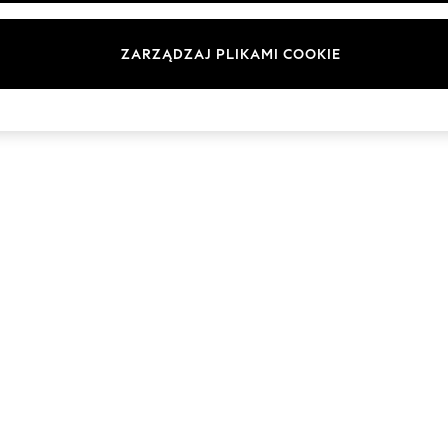
Marki
ZARZĄDZAJ PLIKAMI COOKIE
© 2026 Next Germany GmbH. Wszelkie prawa zastrzeżone.