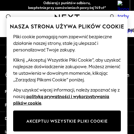
Odbieraj z punktów odbioru,
An error occurred on client
bezpłatnie przy zamówieniach powyżej 149 zł*
Łatwe zwroty*
0
Nasze media społecznościowe
NASZA STRONA UŻYWA PLIKÓW COOKIE
DZIEWCZYNKI
CHŁOPCY
NIEMOWLĘTA
KOBI
Pliki cookie pomagają nam zapewnić bezpieczne
działanie naszej strony, stale ją ulepszać i
HOLIDAY SHOP
personalizować Twoje zakupy.
Moje konto
Women's Holiday Shop
Zaloguj się na swoje konto
All Swimwear
Kliknij „Akceptuj Wszystkie Pliki Cookie”, aby uzyskać
najlepsze doświadczenie zakupowe. Możesz zmienić
All Beachwear
Wybierz Język
te ustawienia w dowolnym momencie, klikając
Bags & Accessories
Pl
En
Polski
„Zarządzaj Plikami Cookie” poniżej.
Beach Dresses & Kaftans
Dresses
Aby uzyskać więcej informacji, należy zapoznać się z
Pomoc
Flip Flops
naszą
polityką prywatności i wykorzystywania
Sliders
plików cookie
.
Prywatność i zasady prawne
Jumpsuits & Playsuits
Linen Collection
Działy
AKCEPTUJ WSZYSTKIE PLIKI COOKIE
Sandals
Shorts
Inne usługi