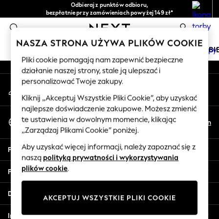
Odbieraj z punktów odbioru,
An error occurred on client
bezpłatnie przy zamówieniach powyżej 149 zł*
Łatwe zwroty*
0
Nasze media społecznościowe
NASZA STRONA UŻYWA PLIKÓW COOKIE
DZIEWCZYNKI
CHŁOPCY
NIEMOWLĘTA
KOBI
Pliki cookie pomagają nam zapewnić bezpieczne
działanie naszej strony, stale ją ulepszać i
HOLIDAY SHOP
personalizować Twoje zakupy.
Moje konto
Women's Holiday Shop
Zaloguj się na swoje konto
All Swimwear
Kliknij „Akceptuj Wszystkie Pliki Cookie”, aby uzyskać
najlepsze doświadczenie zakupowe. Możesz zmienić
All Beachwear
Wybierz Język
te ustawienia w dowolnym momencie, klikając
Bags & Accessories
Pl
En
Polski
„Zarządzaj Plikami Cookie” poniżej.
Beach Dresses & Kaftans
Dresses
Aby uzyskać więcej informacji, należy zapoznać się z
Pomoc
Flip Flops
naszą
polityką prywatności i wykorzystywania
Sliders
plików cookie
.
Prywatność i zasady prawne
Jumpsuits & Playsuits
Linen Collection
Działy
AKCEPTUJ WSZYSTKIE PLIKI COOKIE
Sandals
Shorts
Inne usługi