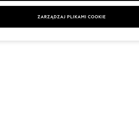
Marki
ZARZĄDZAJ PLIKAMI COOKIE
© 2026 Next Germany GmbH. Wszelkie prawa zastrzeżone.