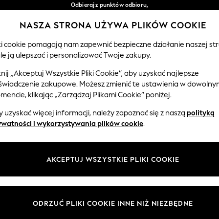
Odbieraj z punktów odbioru,
bezpłatnie przy zamówieniach powyżej 149 zł*
NASZA STRONA UŻYWA PLIKÓW COOKIE
Łatwe zwroty*
Nasze media społecznościowe
iki cookie pomagają nam zapewnić bezpieczne działanie naszej str
le ją ulepszać i personalizować Twoje zakupy.
EMOWLĘTA
KOBIETY
MĘŻCZYŹNI
knij „Akceptuj Wszystkie Pliki Cookie”, aby uzyskać najlepsze
świadczenie zakupowe. Możesz zmienić te ustawienia w dowolny
Wybierz Język
encie, klikając „Zarządzaj Plikami Cookie” poniżej.
Polski
 uzyskać więcej informacji, należy zapoznać się z naszą
polityką
 i zasady prawne
Działy
ywatności i wykorzystywania plików cookie
.
watności i plików cookie
Damskie
Meżczyźni
AKCEPTUJ WSZYSTKIE PLIKI COOKIE
ądzaj plikami cookie
Chłopięce
ycząca opinii i ocen klientów
Dziewczynki
Dom
ODRZUĆ PLIKI COOKIE INNE NIŻ NIEZBĘDNE
Niemowlęta