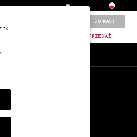
DO KASY
0
ony,
DOM
MARKI
WYPRZEDAŻ
m
Pl
En
Inne usługi
Media i prasa
O firmie
Kariera w NEXT