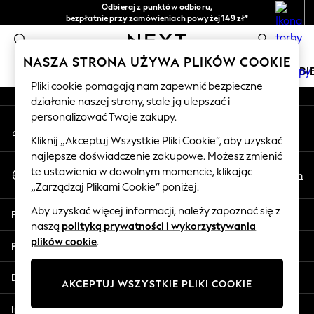
Odbieraj z punktów odbioru,
An error occurred on client
bezpłatnie przy zamówieniach powyżej 149 zł*
Łatwe zwroty*
0
Nasze media społecznościowe
NASZA STRONA UŻYWA PLIKÓW COOKIE
DZIEWCZYNKI
CHŁOPCY
NIEMOWLĘTA
KOBI
Pliki cookie pomagają nam zapewnić bezpieczne
działanie naszej strony, stale ją ulepszać i
HOLIDAY SHOP
personalizować Twoje zakupy.
Moje konto
Women's Holiday Shop
Zaloguj się na swoje konto
All Swimwear
Kliknij „Akceptuj Wszystkie Pliki Cookie”, aby uzyskać
najlepsze doświadczenie zakupowe. Możesz zmienić
All Beachwear
Wybierz Język
te ustawienia w dowolnym momencie, klikając
Bags & Accessories
Pl
En
Polski
„Zarządzaj Plikami Cookie” poniżej.
Beach Dresses & Kaftans
Dresses
Aby uzyskać więcej informacji, należy zapoznać się z
Pomoc
Flip Flops
naszą
polityką prywatności i wykorzystywania
Sliders
plików cookie
.
Prywatność i zasady prawne
Jumpsuits & Playsuits
Linen Collection
Działy
AKCEPTUJ WSZYSTKIE PLIKI COOKIE
Sandals
Shorts
Inne usługi