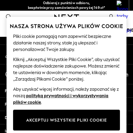
Odbieraj z punktów odbioru,
An error occurred on client
bezpłatnie przy zamówieniach powyżej 149 zł*
Łatwe zwroty*
0
Nasze media społecznościowe
NASZA STRONA UŻYWA PLIKÓW COOKIE
DZIEWCZYNKI
CHŁOPCY
NIEMOWLĘTA
KOBI
Pliki cookie pomagają nam zapewnić bezpieczne
działanie naszej strony, stale ją ulepszać i
HOLIDAY SHOP
personalizować Twoje zakupy.
Moje konto
Women's Holiday Shop
Zaloguj się na swoje konto
All Swimwear
Kliknij „Akceptuj Wszystkie Pliki Cookie”, aby uzyskać
najlepsze doświadczenie zakupowe. Możesz zmienić
All Beachwear
Wybierz Język
te ustawienia w dowolnym momencie, klikając
Bags & Accessories
Pl
En
Polski
„Zarządzaj Plikami Cookie” poniżej.
Beach Dresses & Kaftans
Dresses
Aby uzyskać więcej informacji, należy zapoznać się z
Pomoc
Flip Flops
naszą
polityką prywatności i wykorzystywania
Sliders
plików cookie
.
Prywatność i zasady prawne
Jumpsuits & Playsuits
Linen Collection
Działy
AKCEPTUJ WSZYSTKIE PLIKI COOKIE
Sandals
Shorts
Inne usługi