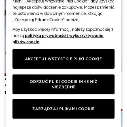
Kliknij „Akceptuj Wszystkie Pliki Cookie”, aby uzyskać
Sunglasses
Men's Holiday Shop
najlepsze doświadczenie zakupowe. Możesz zmienić
All Swimwear
te ustawienia w dowolnym momencie, klikając
Accessories
„Zarządzaj Plikami Cookie” poniżej.
Bags & Luggage
Footwear
Aby uzyskać więcej informacji, należy zapoznać się z
Hats
naszą
polityką prywatności i wykorzystywania
Linen Collection
plików cookie
.
Loafers
Polo Shirts
Sandals & Flipflops
AKCEPTUJ WSZYSTKIE PLIKI COOKIE
Shirts
Shorts
Sunglasses
T-Shirts
Brązowy - Havaianas Square Flip
Neutralny Zamszowy - Sandały
ODRZUĆ PLIKI COOKIE INNE NIŻ
Vests
Flops
Z Podwójnym Paskiem I
NIEZBĘDNE
Boys Holiday Shop
Profilowaną Wkładką
189 zł
173 zł
All swimwear
Ponchos & Toweling sets
Sun Hats & Caps
ZARZĄDZAJ PLIKAMI COOKIE
Polo Shirts
Rash Vests
Sandals & Sliders
Shirts