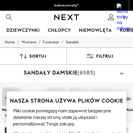
Łatwe zwroty*
Akceptujemy
0
DZIEWCZYNKI
CHŁOPCY
NIEMOWLĘTA
KOBI
/
/
/
Home
Womens
Footwear
Sandals
HOLIDAY SHOP
Women's Holiday Shop
All Swimwear
SORTUJ
FILTRUJ
All Beachwear
Bags & Accessories
SANDAŁY DAMSKIE
(6583)
Beach Dresses & Kaftans
Dresses
Flip Flops
Sliders
Jumpsuits & Playsuits
NASZA STRONA UŻYWA PLIKÓW COOKIE
Linen Collection
Sandals
Na płaskim
Na obcasie
Na grubej
Koturny
Japonki i
Clogs & Mul
Pliki cookie pomagają nam zapewnić bezpieczne
Shorts
obcasie
podeszwie
klapki
działanie naszej strony, stale ją ulepszać i
Trousers
Sun Hats & Caps
personalizować Twoje zakupy.
Tops & T-Shirts