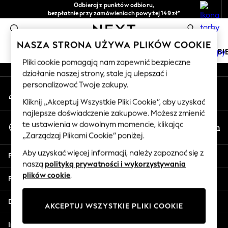
Odbieraj z punktów odbioru,
An error occurred on client
bezpłatnie przy zamówieniach powyżej 149 zł*
Łatwe zwroty*
0
Nasze media społecznościowe
NASZA STRONA UŻYWA PLIKÓW COOKIE
DZIEWCZYNKI
CHŁOPCY
NIEMOWLĘTA
KOBI
Pliki cookie pomagają nam zapewnić bezpieczne
działanie naszej strony, stale ją ulepszać i
HOLIDAY SHOP
personalizować Twoje zakupy.
Moje konto
Women's Holiday Shop
Zaloguj się na swoje konto
All Swimwear
Kliknij „Akceptuj Wszystkie Pliki Cookie”, aby uzyskać
najlepsze doświadczenie zakupowe. Możesz zmienić
All Beachwear
Wybierz Język
te ustawienia w dowolnym momencie, klikając
Bags & Accessories
Pl
En
Polski
„Zarządzaj Plikami Cookie” poniżej.
Beach Dresses & Kaftans
Dresses
Aby uzyskać więcej informacji, należy zapoznać się z
Pomoc
Flip Flops
naszą
polityką prywatności i wykorzystywania
Sliders
plików cookie
.
Prywatność i zasady prawne
Jumpsuits & Playsuits
Linen Collection
Działy
AKCEPTUJ WSZYSTKIE PLIKI COOKIE
Sandals
Shorts
Inne usługi