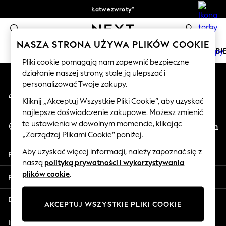
Łatwe zwroty*
An error occurred on client
Akceptujemy
0
Nasze media społecznościowe
NASZA STRONA UŻYWA PLIKÓW COOKIE
DZIEWCZYNKI
CHŁOPCY
NIEMOWLĘTA
KOBI
Pliki cookie pomagają nam zapewnić bezpieczne
działanie naszej strony, stale ją ulepszać i
HOLIDAY SHOP
personalizować Twoje zakupy.
Moje konto
Women's Holiday Shop
Zaloguj się na swoje konto
All Swimwear
Kliknij „Akceptuj Wszystkie Pliki Cookie”, aby uzyskać
najlepsze doświadczenie zakupowe. Możesz zmienić
All Beachwear
Wybierz Język
te ustawienia w dowolnym momencie, klikając
Bags & Accessories
Pl
En
Polski
„Zarządzaj Plikami Cookie” poniżej.
Beach Dresses & Kaftans
Dresses
Aby uzyskać więcej informacji, należy zapoznać się z
Pomoc
Flip Flops
naszą
polityką prywatności i wykorzystywania
Sliders
plików cookie
.
Prywatność i zasady prawne
Jumpsuits & Playsuits
Linen Collection
Działy
AKCEPTUJ WSZYSTKIE PLIKI COOKIE
Sandals
Shorts
Inne usługi