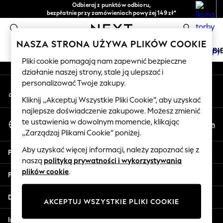
Odbieraj z punktów odbioru,
An error occurred on client
bezpłatnie przy zamówieniach powyżej 149 zł*
Łatwe zwroty*
0
Nasze media społecznościowe
NASZA STRONA UŻYWA PLIKÓW COOKIE
DZIEWCZYNKI
CHŁOPCY
NIEMOWLĘTA
KOBI
Pliki cookie pomagają nam zapewnić bezpieczne
działanie naszej strony, stale ją ulepszać i
HOLIDAY SHOP
personalizować Twoje zakupy.
Moje konto
Women's Holiday Shop
Zaloguj się na swoje konto
All Swimwear
Kliknij „Akceptuj Wszystkie Pliki Cookie”, aby uzyskać
najlepsze doświadczenie zakupowe. Możesz zmienić
All Beachwear
Wybierz Język
te ustawienia w dowolnym momencie, klikając
Bags & Accessories
Pl
En
Polski
„Zarządzaj Plikami Cookie” poniżej.
Beach Dresses & Kaftans
Dresses
Aby uzyskać więcej informacji, należy zapoznać się z
Pomoc
Flip Flops
naszą
polityką prywatności i wykorzystywania
Sliders
plików cookie
.
Prywatność i zasady prawne
Jumpsuits & Playsuits
Linen Collection
Działy
AKCEPTUJ WSZYSTKIE PLIKI COOKIE
Sandals
Shorts
Inne usługi