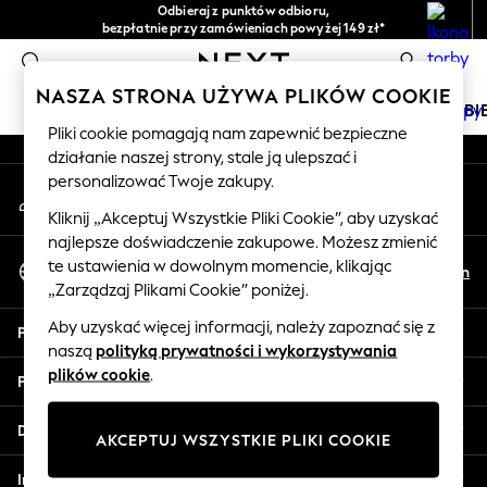
Odbieraj z punktów odbioru,
An error occurred on client
bezpłatnie przy zamówieniach powyżej 149 zł*
Łatwe zwroty*
0
Nasze media społecznościowe
NASZA STRONA UŻYWA PLIKÓW COOKIE
DZIEWCZYNKI
CHŁOPCY
NIEMOWLĘTA
KOBI
Pliki cookie pomagają nam zapewnić bezpieczne
działanie naszej strony, stale ją ulepszać i
HOLIDAY SHOP
personalizować Twoje zakupy.
Moje konto
Women's Holiday Shop
Zaloguj się na swoje konto
All Swimwear
Kliknij „Akceptuj Wszystkie Pliki Cookie”, aby uzyskać
najlepsze doświadczenie zakupowe. Możesz zmienić
All Beachwear
Wybierz Język
te ustawienia w dowolnym momencie, klikając
Bags & Accessories
Pl
En
Polski
„Zarządzaj Plikami Cookie” poniżej.
Beach Dresses & Kaftans
Dresses
Aby uzyskać więcej informacji, należy zapoznać się z
Pomoc
Flip Flops
naszą
polityką prywatności i wykorzystywania
Sliders
plików cookie
.
Prywatność i zasady prawne
Jumpsuits & Playsuits
Linen Collection
Działy
AKCEPTUJ WSZYSTKIE PLIKI COOKIE
Sandals
Shorts
Inne usługi