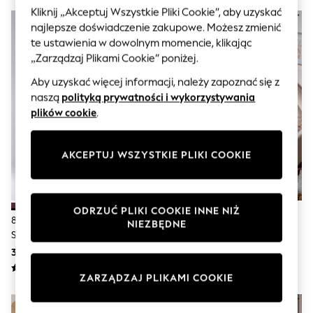
Sunglasses
Kliknij „Akceptuj Wszystkie Pliki Cookie”, aby uzyskać
Men's Holiday Shop
najlepsze doświadczenie zakupowe. Możesz zmienić
All Swimwear
te ustawienia w dowolnym momencie, klikając
Accessories
Bags & Luggage
„Zarządzaj Plikami Cookie” poniżej.
Footwear
Aby uzyskać więcej informacji, należy zapoznać się z
Hats
Linen Collection
naszą
polityką prywatności i wykorzystywania
Loafers
plików cookie
.
Polo Shirts
Sandals & Flipflops
Shirts
AKCEPTUJ WSZYSTKIE PLIKI COOKIE
Shorts
Sunglasses
T-Shirts
Vests
ODRZUĆ PLIKI COOKIE INNE NIŻ
Boys Holiday Shop
8-Częściowy Zestaw Pościeli The
Zestaw Dwustronnej Pościeli:
NIEZBĘDNE
All swimwear
Set Z Falbaną: Poszwa Na Kołdrę
Poszwa Na Kołdrę I Poszewka
Ponchos & Toweling sets
I Poszewka Na Poduszkę, Z
Na Poduszkę
347 zł - 662 zł
110 zł - 170 zł
Sun Hats & Caps
Prześcieradłem Z Gumką
Polo Shirts
ZARZĄDZAJ PLIKAMI COOKIE
Rash Vests
Sandals & Sliders
Shirts