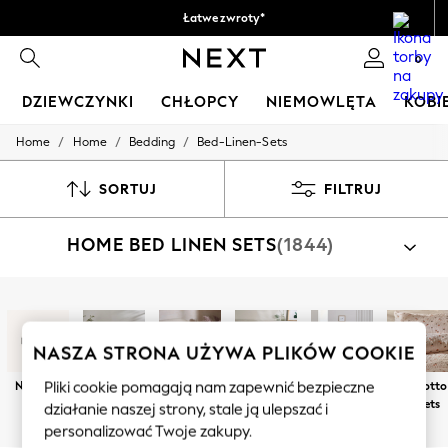
Łatwe zwroty*
Akceptujemy
0
DZIEWCZYNKI
CHŁOPCY
NIEMOWLĘTA
KOBI
/
/
/
Home
Home
Bedding
Bed-Linen-Sets
HOLIDAY SHOP
Women's Holiday Shop
All Swimwear
SORTUJ
FILTRUJ
All Beachwear
Bags & Accessories
HOME BED LINEN SETS
(1844)
Beach Dresses & Kaftans
Dresses
Flip Flops
Sliders
Przeglądaj według kategorii
Jumpsuits & Playsuits
Zestawy Pościelowe
Linen Collection
NASZA STRONA UŻYWA PLIKÓW COOKIE
Sandals
Shorts
Nowości
Blue Bed Sets
Różowe
Zielone
Neutral Bed
100% Cotto
Pliki cookie pomagają nam zapewnić bezpieczne
Trousers
komplety
komplety
Sets
Bed Sets
działanie naszej strony, stale ją ulepszać i
Sun Hats & Caps
pościeli
pościeli
personalizować Twoje zakupy.
Tops & T-Shirts