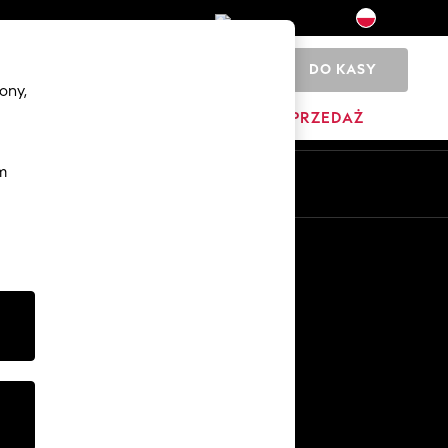
DO KASY
0
ony,
DOM
MARKI
WYPRZEDAŻ
m
Pl
En
Inne usługi
Media i prasa
O firmie
Kariera w NEXT