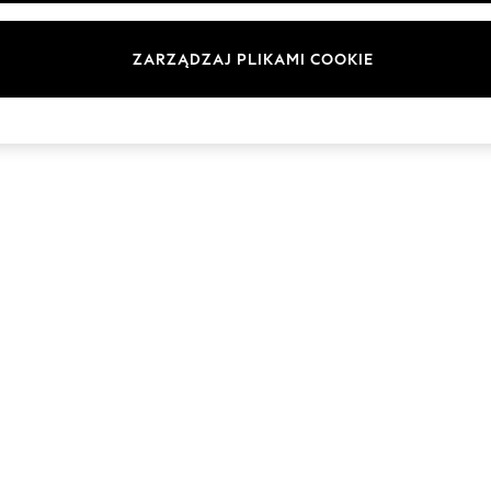
Marki
ZARZĄDZAJ PLIKAMI COOKIE
© 2026 Next Germany GmbH. Wszelkie prawa zastrzeżone.