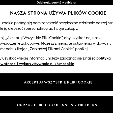
Odbieraj z punktów odbioru,
bezpłatnie przy zamówieniach powyżej 149 zł*
NASZA STRONA UŻYWA PLIKÓW COOKIE
Łatwe zwroty*
Nasze media społecznościowe
iki cookie pomagają nam zapewnić bezpieczne działanie naszej str
le ją ulepszać i personalizować Twoje zakupy.
EMOWLĘTA
KOBIETY
MĘŻCZYŹNI
knij „Akceptuj Wszystkie Pliki Cookie”, aby uzyskać najlepsze
świadczenie zakupowe. Możesz zmienić te ustawienia w dowolny
Wybierz Język
encie, klikając „Zarządzaj Plikami Cookie” poniżej.
Polski
 uzyskać więcej informacji, należy zapoznać się z naszą
polityką
 i zasady prawne
Działy
ywatności i wykorzystywania plików cookie
.
watności i plików cookie
Damskie
Meżczyźni
AKCEPTUJ WSZYSTKIE PLIKI COOKIE
ądzaj plikami cookie
Chłopięce
ycząca opinii i ocen klientów
Dziewczynki
Dom
ODRZUĆ PLIKI COOKIE INNE NIŻ NIEZBĘDNE
Niemowlęta