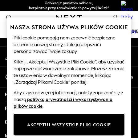
Odbieraj z punktów odbioru,
An error occurred on client
bezpłatnie przy zamówieniach powyżej 149 zł*
Łatwe zwroty*
0
Nasze media społecznościowe
NASZA STRONA UŻYWA PLIKÓW COOKIE
DZIEWCZYNKI
CHŁOPCY
NIEMOWLĘTA
KOBI
Pliki cookie pomagają nam zapewnić bezpieczne
działanie naszej strony, stale ją ulepszać i
HOLIDAY SHOP
personalizować Twoje zakupy.
Moje konto
Women's Holiday Shop
Zaloguj się na swoje konto
All Swimwear
Kliknij „Akceptuj Wszystkie Pliki Cookie”, aby uzyskać
najlepsze doświadczenie zakupowe. Możesz zmienić
All Beachwear
Wybierz Język
te ustawienia w dowolnym momencie, klikając
Bags & Accessories
Pl
En
Polski
„Zarządzaj Plikami Cookie” poniżej.
Beach Dresses & Kaftans
Dresses
Aby uzyskać więcej informacji, należy zapoznać się z
Pomoc
Flip Flops
naszą
polityką prywatności i wykorzystywania
Sliders
plików cookie
.
Prywatność i zasady prawne
Jumpsuits & Playsuits
Linen Collection
Działy
AKCEPTUJ WSZYSTKIE PLIKI COOKIE
Sandals
Shorts
Inne usługi