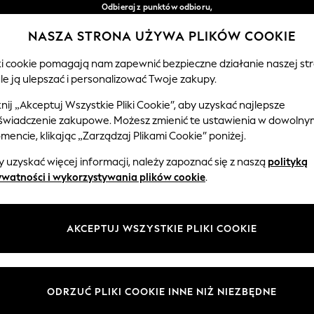
Odbieraj z punktów odbioru,
bezpłatnie przy zamówieniach powyżej 149 zł*
NASZA STRONA UŻYWA PLIKÓW COOKIE
Łatwe zwroty*
Nasze media społecznościowe
iki cookie pomagają nam zapewnić bezpieczne działanie naszej str
le ją ulepszać i personalizować Twoje zakupy.
EMOWLĘTA
KOBIETY
MĘŻCZYŹNI
knij „Akceptuj Wszystkie Pliki Cookie”, aby uzyskać najlepsze
świadczenie zakupowe. Możesz zmienić te ustawienia w dowolny
Wybierz Język
encie, klikając „Zarządzaj Plikami Cookie” poniżej.
Polski
 uzyskać więcej informacji, należy zapoznać się z naszą
polityką
 i zasady prawne
Działy
ywatności i wykorzystywania plików cookie
.
watności i plików cookie
Damskie
Meżczyźni
AKCEPTUJ WSZYSTKIE PLIKI COOKIE
ądzaj plikami cookie
Chłopięce
ycząca opinii i ocen klientów
Dziewczynki
Dom
ODRZUĆ PLIKI COOKIE INNE NIŻ NIEZBĘDNE
Niemowlęta