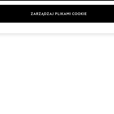
Marki
ZARZĄDZAJ PLIKAMI COOKIE
© 2026 Next Germany GmbH. Wszelkie prawa zastrzeżone.