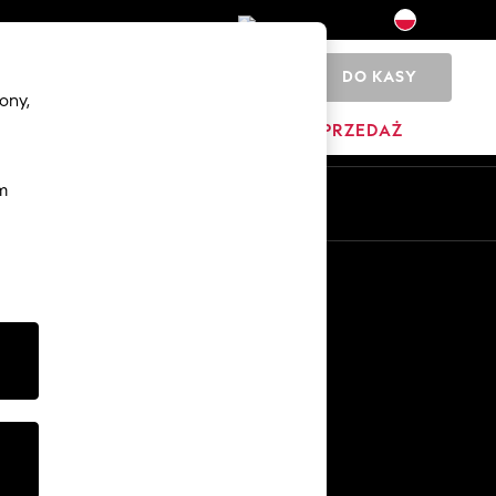
DO KASY
0
ony,
DOM
MARKI
WYPRZEDAŻ
m
Pl
En
Inne usługi
Media i prasa
O firmie
Kariera w NEXT