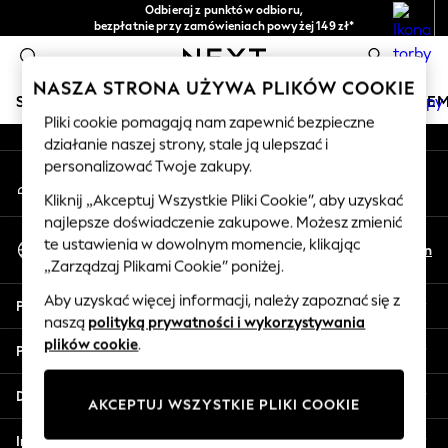
Odbieraj z punktów odbioru,
An error occurred on client
bezpłatnie przy zamówieniach powyżej 149 zł*
Łatwe zwroty*
0
Nasze media społecznościowe
NASZA STRONA UŻYWA PLIKÓW COOKIE
SKLEP WAKACYJNY
DZIEWCZYNKI
CHŁOPCY
NIE
Pliki cookie pomagają nam zapewnić bezpieczne
działanie naszej strony, stale ją ulepszać i
HOLIDAY SHOP
personalizować Twoje zakupy.
Moje konto
Women's Holiday Shop
Zaloguj się na swoje konto
All Swimwear
Kliknij „Akceptuj Wszystkie Pliki Cookie”, aby uzyskać
najlepsze doświadczenie zakupowe. Możesz zmienić
All Beachwear
Wybierz Język
te ustawienia w dowolnym momencie, klikając
Bags & Accessories
Pl
En
Polski
„Zarządzaj Plikami Cookie” poniżej.
Beach Dresses & Kaftans
Dresses
Aby uzyskać więcej informacji, należy zapoznać się z
Pomoc
Flip Flops
naszą
polityką prywatności i wykorzystywania
Sliders
plików cookie
.
Prywatność i zasady prawne
Jumpsuits & Playsuits
Linen Collection
Działy
AKCEPTUJ WSZYSTKIE PLIKI COOKIE
Sandals
Shorts
Inne usługi