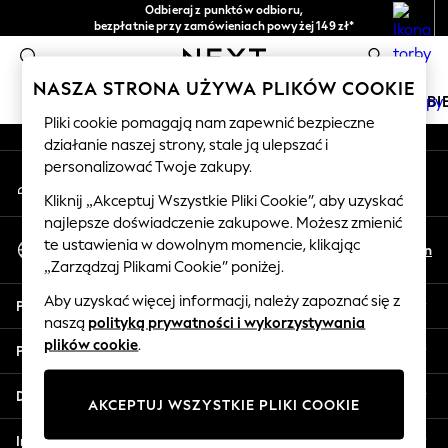
Odbieraj z punktów odbioru,
An error occurred on client
bezpłatnie przy zamówieniach powyżej 149 zł*
Łatwe zwroty*
0
Nasze media społecznościowe
NASZA STRONA UŻYWA PLIKÓW COOKIE
DZIEWCZYNKI
CHŁOPCY
NIEMOWLĘTA
KOBI
Pliki cookie pomagają nam zapewnić bezpieczne
działanie naszej strony, stale ją ulepszać i
HOLIDAY SHOP
personalizować Twoje zakupy.
Moje konto
Women's Holiday Shop
Zaloguj się na swoje konto
All Swimwear
Kliknij „Akceptuj Wszystkie Pliki Cookie”, aby uzyskać
najlepsze doświadczenie zakupowe. Możesz zmienić
All Beachwear
Wybierz Język
te ustawienia w dowolnym momencie, klikając
Bags & Accessories
Pl
En
Polski
„Zarządzaj Plikami Cookie” poniżej.
Beach Dresses & Kaftans
Dresses
Aby uzyskać więcej informacji, należy zapoznać się z
Pomoc
Flip Flops
naszą
polityką prywatności i wykorzystywania
Sliders
plików cookie
.
Prywatność i zasady prawne
Jumpsuits & Playsuits
Linen Collection
Działy
AKCEPTUJ WSZYSTKIE PLIKI COOKIE
Sandals
Shorts
Inne usługi