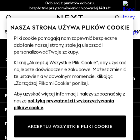
Odbieraj z punktów odbioru,
An error occurred on client
bezpłatnie przy zamówieniach powyżej 149 zł*
Łatwe zwroty*
0
Nasze media społecznościowe
NASZA STRONA UŻYWA PLIKÓW COOKIE
SKLEP WAKACYJNY
DZIEWCZYNKI
CHŁOPCY
NIE
Pliki cookie pomagają nam zapewnić bezpieczne
działanie naszej strony, stale ją ulepszać i
HOLIDAY SHOP
personalizować Twoje zakupy.
Moje konto
Women's Holiday Shop
Zaloguj się na swoje konto
All Swimwear
Kliknij „Akceptuj Wszystkie Pliki Cookie”, aby uzyskać
najlepsze doświadczenie zakupowe. Możesz zmienić
All Beachwear
Wybierz Język
te ustawienia w dowolnym momencie, klikając
Bags & Accessories
Pl
En
Polski
„Zarządzaj Plikami Cookie” poniżej.
Beach Dresses & Kaftans
Dresses
Aby uzyskać więcej informacji, należy zapoznać się z
Pomoc
Flip Flops
naszą
polityką prywatności i wykorzystywania
Sliders
plików cookie
.
Prywatność i zasady prawne
Jumpsuits & Playsuits
Linen Collection
Działy
AKCEPTUJ WSZYSTKIE PLIKI COOKIE
Sandals
Shorts
Inne usługi