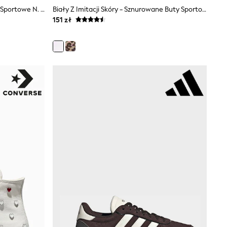
Czekoladowy Brąz - Skórzane Buty Sportowe N. Premium Ze Sznurowaniem, Wąską Podeszwą I Ozdobną Zawieszką
Biały Z Imitacji Skóry - Sznurowane Buty Sportowe Na Platformie Friends Like These W Swobodnym Stylu Z Niską Cholewką
151 zł