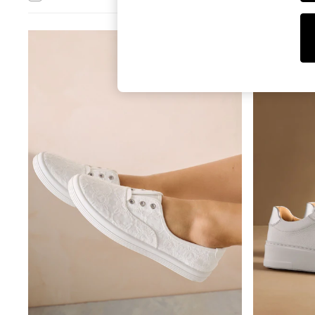
Tops & T-Shirts
Sunglasses
Men's Holiday Shop
All Swimwear
Accessories
Bags & Luggage
Footwear
Hats
Linen Collection
Loafers
Polo Shirts
Sandals & Flipflops
Shirts
Shorts
Sunglasses
T-Shirts
Vests
Boys Holiday Shop
All swimwear
Ponchos & Toweling sets
Sun Hats & Caps
Polo Shirts
Rash Vests
Sandals & Sliders