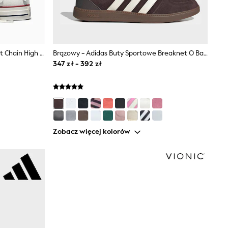
Biały - Converse Chuck Taylor Heart Chain High Trainers
Brązowy - Adidas Buty Sportowe Breaknet O Bardzo Krótkim Fasonie
347 zł - 392 zł
Zobacz więcej kolorów