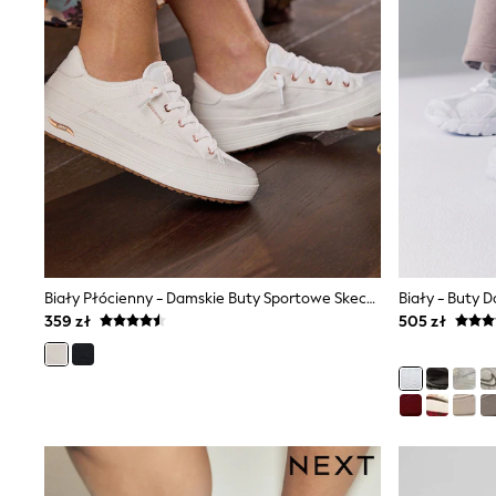
Dresses
Shorts & Skirts
Coats & Jackets
Sweatshirts & Hoodies
Knitwear
Sets & Outfits
Tops
Nightwear & Pyjamas
Trousers & Leggings
Shirts & Blouses
Swimwear
Jeans
Jumpsuits & Playsuits
Multipacks
Biały Płócienny - Damskie Buty Sportowe Skechers Arcade
Biały - Buty 
All Holiday Shop
359 zł
505 zł
Tops
Dresses
Shorts
Skirts
Sandals & Sliders
Rash Vests
Sun Safe Swimwear
Sun Hats & Caps
All Footwear