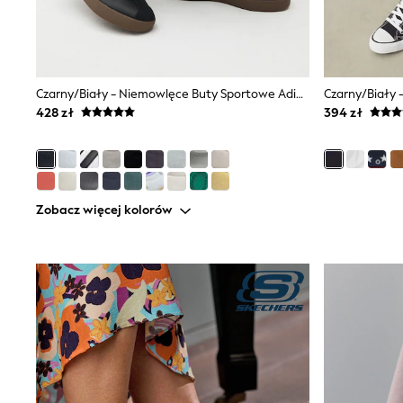
Luggage
Beach Towels
Birkenstock
Crocs
Havaianas
Czarny/biały - Niemowlęce Buty Sportowe Adidas VL Court 3.0 Buty Sportowe
Pour Moi
428 zł
394 zł
Rayban
Skechers
Trousers
GIRLS
New In
New in from Next
Zobacz więcej kolorów
New In
Trending: Top & Short Sets
Trending: Clogs
Toy Story
THE SET
50 - 92cm
98 - 110cm
116 - 134cm
140 - 174cm
All Clothing
T-Shirts