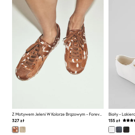
New In
Boots
Half Sizes
Slippers
Trainers
Wellies
Wide Fit
Shoes
All Underwear
New In
Nighties
Pyjamas
Robes
Socks & Tights
All Bags & Accessories
Bags
All Occasionwear
All Partywear
Wedding
Dresses
Z Motywem Jeleni W Kolorze Brązowym - Forever Comfort® Leather Slim Trainers
Biały - Lakie
Shoes
327 zł
155 zł
Cardigans
Skirts