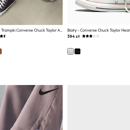
Czarny/biały - Trampki Converse Chuck Taylor All Star Z Wysoką Cholewką
394 zł