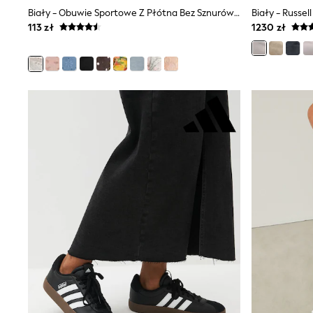
Shirts
Biały - Obuwie Sportowe Z Płótna Bez Sznurówek
Shorts
113 zł
1230 zł
Sunglasses
Sunsafe Swimwear
Swimshorts
Tops & T-Shirts
Girls Holiday Shop
All swimwear
Beach Dresses & Kaftans
Dresses
Sun Hats & Caps
Jumpsuits & Playsuits
Rash Vests
Sandals & Sliders
Shorts
Skirts
Sunglasses
Sunsafe Swimwear
Swimsuits
Tops & T-Shirts
Baby Holiday Shop
Baby Travel Accessories
All Accessories
Beach Bags