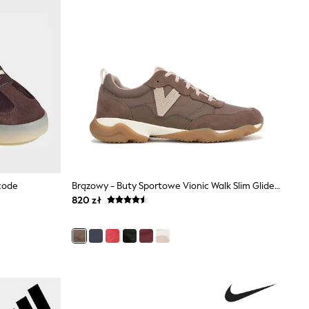
code
Brązowy - Buty Sportowe Vionic Walk Slim Glide O Szerokim Kroju Z Wsparciem Łuku Stopy
820 zł