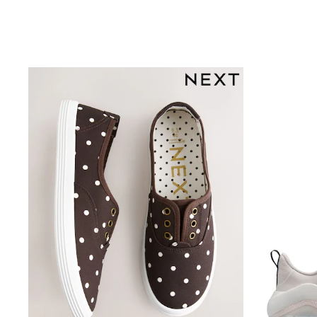
Denim Jackets
Raincoats
Waterproof
Shackets
Puddlesuits
Gilets
Fleeces
Teddy Borg
Puffers
Snowsuits
Shop all
Shop All
Disney
Marvel
Paw Patrol
Peppa Pig
Gaming
Spider man
All Girls Sportwear
New In
Trainers
Hoodies & Sweatshirts
Leggings
Swim