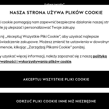
Łatwe zwroty*
NASZA STRONA UŻYWA PLIKÓW COOKIE
Akceptujemy
iki cookie pomagają nam zapewnić bezpieczne działanie naszej str
le ją ulepszać i personalizować Twoje zakupy.
EMOWLĘTA
KOBIETY
MĘŻCZYŹNI
knij „Akceptuj Wszystkie Pliki Cookie”, aby uzyskać najlepsze
świadczenie zakupowe. Możesz zmienić te ustawienia w dowolny
encie, klikając „Zarządzaj Plikami Cookie” poniżej.
DAMSKIE BUTY SPORTOWE
(2459)
 uzyskać więcej informacji, należy zapoznać się z naszą
polityką
ywatności i wykorzystywania plików cookie
.
obe. Our high-quality collection of running and lifestyle shoes are perf
g that chic urban look. Or, go with a fresh look with our green trainers i
of options. Find premium styles like adidas Originals to Nike trainers t
AKCEPTUJ WSZYSTKIE PLIKI COOKIE
towe
Moda
Biały
Czarny
Next
Ma
ODRZUĆ PLIKI COOKIE INNE NIŻ NIEZBĘDNE
Rozmiar
Marka
Kolor