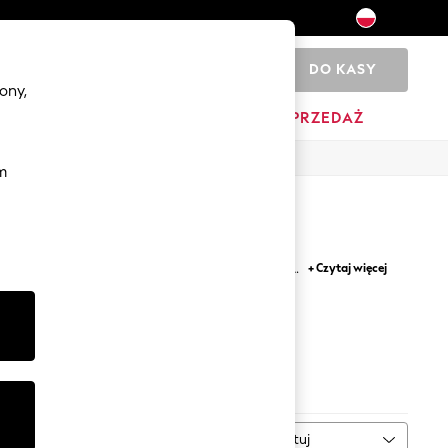
DO KASY
0
ony,
DOM
MARKI
WYPRZEDAŻ
m
ect for your footwear collection. Use our white
+ Czytaj więcej
n chunky, high-top and other trending styles.
o add to your collection.
rki
Sortuj
WIĘCEJ