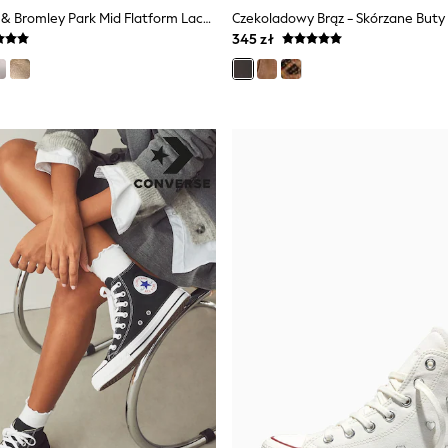
Biały - Russell & Bromley Park Mid Flatform Laceless Trainers
345 zł