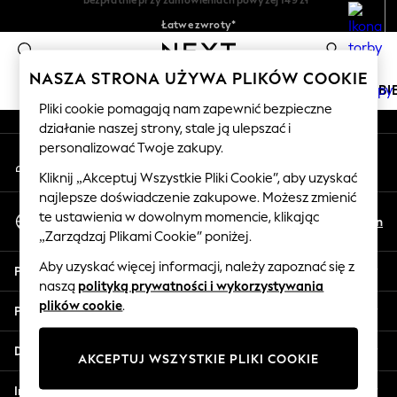
Łatwe zwroty*
An error occurred on client
Akceptujemy
0
Nasze media społecznościowe
NASZA STRONA UŻYWA PLIKÓW COOKIE
DZIEWCZYNKI
CHŁOPCY
NIEMOWLĘTA
KOBI
Pliki cookie pomagają nam zapewnić bezpieczne
działanie naszej strony, stale ją ulepszać i
HOLIDAY SHOP
personalizować Twoje zakupy.
Moje konto
Women's Holiday Shop
Zaloguj się na swoje konto
All Swimwear
Kliknij „Akceptuj Wszystkie Pliki Cookie”, aby uzyskać
najlepsze doświadczenie zakupowe. Możesz zmienić
All Beachwear
Wybierz Język
te ustawienia w dowolnym momencie, klikając
Bags & Accessories
Pl
En
Polski
„Zarządzaj Plikami Cookie” poniżej.
Beach Dresses & Kaftans
Dresses
Aby uzyskać więcej informacji, należy zapoznać się z
Pomoc
Flip Flops
naszą
polityką prywatności i wykorzystywania
Sliders
plików cookie
.
Prywatność i zasady prawne
Jumpsuits & Playsuits
Linen Collection
Działy
AKCEPTUJ WSZYSTKIE PLIKI COOKIE
Sandals
Shorts
Inne usługi