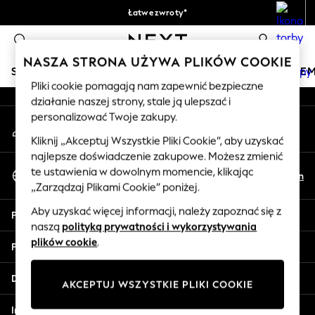
Łatwe zwroty*
An error occurred on client
Akceptujemy
0
Nasze media społecznościowe
NASZA STRONA UŻYWA PLIKÓW COOKIE
SKLEP WAKACYJNY
DZIEWCZYNKI
CHŁOPCY
NIE
Pliki cookie pomagają nam zapewnić bezpieczne
działanie naszej strony, stale ją ulepszać i
HOLIDAY SHOP
personalizować Twoje zakupy.
Moje konto
Women's Holiday Shop
Zaloguj się na swoje konto
All Swimwear
Kliknij „Akceptuj Wszystkie Pliki Cookie”, aby uzyskać
najlepsze doświadczenie zakupowe. Możesz zmienić
All Beachwear
Wybierz Język
te ustawienia w dowolnym momencie, klikając
Bags & Accessories
Pl
En
Polski
„Zarządzaj Plikami Cookie” poniżej.
Beach Dresses & Kaftans
Dresses
Aby uzyskać więcej informacji, należy zapoznać się z
Pomoc
Flip Flops
naszą
polityką prywatności i wykorzystywania
Sliders
plików cookie
.
Prywatność i zasady prawne
Jumpsuits & Playsuits
Linen Collection
Działy
AKCEPTUJ WSZYSTKIE PLIKI COOKIE
Sandals
Shorts
Inne usługi