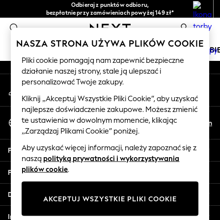
Odbieraj z punktów odbioru,
An error occurred on client
bezpłatnie przy zamówieniach powyżej 149 zł*
Łatwe zwroty*
0
Nasze media społecznościowe
NASZA STRONA UŻYWA PLIKÓW COOKIE
DZIEWCZYNKI
CHŁOPCY
NIEMOWLĘTA
KOBI
Pliki cookie pomagają nam zapewnić bezpieczne
działanie naszej strony, stale ją ulepszać i
HOLIDAY SHOP
personalizować Twoje zakupy.
Moje konto
Women's Holiday Shop
Zaloguj się na swoje konto
All Swimwear
Kliknij „Akceptuj Wszystkie Pliki Cookie”, aby uzyskać
najlepsze doświadczenie zakupowe. Możesz zmienić
All Beachwear
Wybierz Język
te ustawienia w dowolnym momencie, klikając
Bags & Accessories
Pl
En
Polski
„Zarządzaj Plikami Cookie” poniżej.
Beach Dresses & Kaftans
Dresses
Aby uzyskać więcej informacji, należy zapoznać się z
Pomoc
Flip Flops
naszą
polityką prywatności i wykorzystywania
Sliders
plików cookie
.
Prywatność i zasady prawne
Jumpsuits & Playsuits
Linen Collection
Działy
AKCEPTUJ WSZYSTKIE PLIKI COOKIE
Sandals
Shorts
Inne usługi