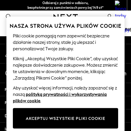
Odbieraj z punktów odbioru,
An error occurred on client
bezpłatnie przy zamówieniach powyżej 149 zł*
Łatwe zwroty*
0
Nasze media społecznościowe
NASZA STRONA UŻYWA PLIKÓW COOKIE
DZIEWCZYNKI
CHŁOPCY
NIEMOWLĘTA
KOBI
Pliki cookie pomagają nam zapewnić bezpieczne
działanie naszej strony, stale ją ulepszać i
HOLIDAY SHOP
personalizować Twoje zakupy.
Moje konto
Women's Holiday Shop
Zaloguj się na swoje konto
All Swimwear
Kliknij „Akceptuj Wszystkie Pliki Cookie”, aby uzyskać
najlepsze doświadczenie zakupowe. Możesz zmienić
All Beachwear
Wybierz Język
te ustawienia w dowolnym momencie, klikając
Bags & Accessories
Pl
En
Polski
„Zarządzaj Plikami Cookie” poniżej.
Beach Dresses & Kaftans
Dresses
Aby uzyskać więcej informacji, należy zapoznać się z
Pomoc
Flip Flops
naszą
polityką prywatności i wykorzystywania
Sliders
plików cookie
.
Prywatność i zasady prawne
Jumpsuits & Playsuits
Linen Collection
Działy
AKCEPTUJ WSZYSTKIE PLIKI COOKIE
Sandals
Shorts
Inne usługi