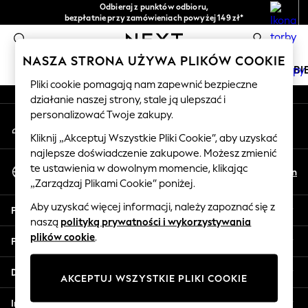
Odbieraj z punktów odbioru,
An error occurred on client
bezpłatnie przy zamówieniach powyżej 149 zł*
Łatwe zwroty*
0
Nasze media społecznościowe
NASZA STRONA UŻYWA PLIKÓW COOKIE
DZIEWCZYNKI
CHŁOPCY
NIEMOWLĘTA
KOBI
Pliki cookie pomagają nam zapewnić bezpieczne
działanie naszej strony, stale ją ulepszać i
HOLIDAY SHOP
personalizować Twoje zakupy.
Moje konto
Women's Holiday Shop
Zaloguj się na swoje konto
All Swimwear
Kliknij „Akceptuj Wszystkie Pliki Cookie”, aby uzyskać
najlepsze doświadczenie zakupowe. Możesz zmienić
All Beachwear
Wybierz Język
te ustawienia w dowolnym momencie, klikając
Bags & Accessories
Pl
En
Polski
„Zarządzaj Plikami Cookie” poniżej.
Beach Dresses & Kaftans
Dresses
Aby uzyskać więcej informacji, należy zapoznać się z
Pomoc
Flip Flops
naszą
polityką prywatności i wykorzystywania
Sliders
plików cookie
.
Prywatność i zasady prawne
Jumpsuits & Playsuits
Linen Collection
Działy
AKCEPTUJ WSZYSTKIE PLIKI COOKIE
Sandals
Shorts
Inne usługi