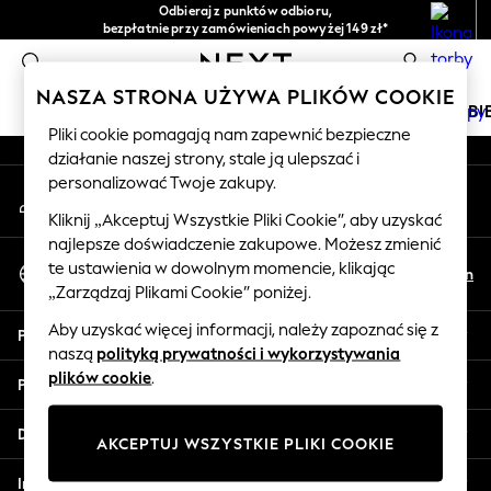
Odbieraj z punktów odbioru,
An error occurred on client
bezpłatnie przy zamówieniach powyżej 149 zł*
Łatwe zwroty*
0
Nasze media społecznościowe
NASZA STRONA UŻYWA PLIKÓW COOKIE
DZIEWCZYNKI
CHŁOPCY
NIEMOWLĘTA
KOBI
Pliki cookie pomagają nam zapewnić bezpieczne
działanie naszej strony, stale ją ulepszać i
HOLIDAY SHOP
personalizować Twoje zakupy.
Moje konto
Women's Holiday Shop
Zaloguj się na swoje konto
All Swimwear
Kliknij „Akceptuj Wszystkie Pliki Cookie”, aby uzyskać
najlepsze doświadczenie zakupowe. Możesz zmienić
All Beachwear
Wybierz Język
te ustawienia w dowolnym momencie, klikając
Bags & Accessories
Pl
En
Polski
„Zarządzaj Plikami Cookie” poniżej.
Beach Dresses & Kaftans
Dresses
Aby uzyskać więcej informacji, należy zapoznać się z
Pomoc
Flip Flops
naszą
polityką prywatności i wykorzystywania
Sliders
plików cookie
.
Prywatność i zasady prawne
Jumpsuits & Playsuits
Linen Collection
Działy
AKCEPTUJ WSZYSTKIE PLIKI COOKIE
Sandals
Shorts
Inne usługi