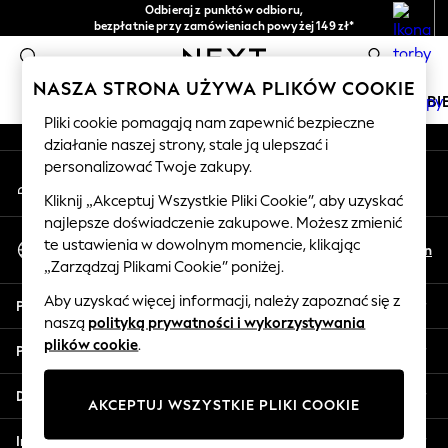
Odbieraj z punktów odbioru,
An error occurred on client
bezpłatnie przy zamówieniach powyżej 149 zł*
Łatwe zwroty*
0
Nasze media społecznościowe
NASZA STRONA UŻYWA PLIKÓW COOKIE
DZIEWCZYNKI
CHŁOPCY
NIEMOWLĘTA
KOBI
Pliki cookie pomagają nam zapewnić bezpieczne
działanie naszej strony, stale ją ulepszać i
HOLIDAY SHOP
personalizować Twoje zakupy.
Moje konto
Women's Holiday Shop
Zaloguj się na swoje konto
All Swimwear
Kliknij „Akceptuj Wszystkie Pliki Cookie”, aby uzyskać
najlepsze doświadczenie zakupowe. Możesz zmienić
All Beachwear
Wybierz Język
te ustawienia w dowolnym momencie, klikając
Bags & Accessories
Pl
En
Polski
„Zarządzaj Plikami Cookie” poniżej.
Beach Dresses & Kaftans
Dresses
Aby uzyskać więcej informacji, należy zapoznać się z
Pomoc
Flip Flops
naszą
polityką prywatności i wykorzystywania
Sliders
plików cookie
.
Prywatność i zasady prawne
Jumpsuits & Playsuits
Linen Collection
Działy
AKCEPTUJ WSZYSTKIE PLIKI COOKIE
Sandals
Shorts
Inne usługi