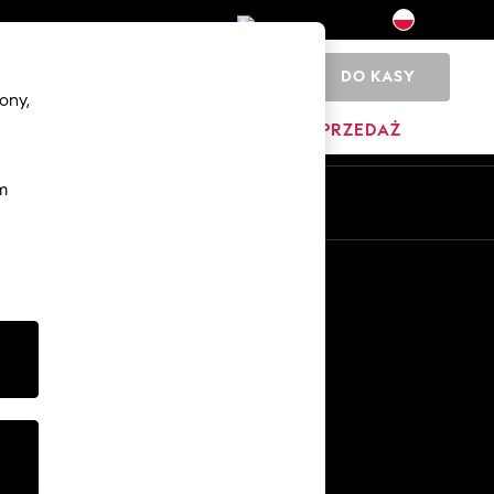
DO KASY
0
ony,
DOM
MARKI
WYPRZEDAŻ
m
Pl
En
Inne usługi
Media i prasa
O firmie
Kariera w NEXT