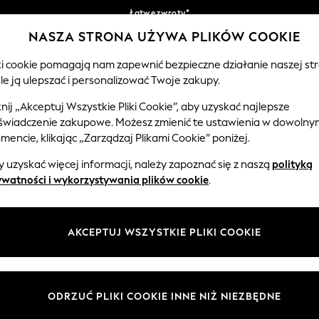
Łatwe zwroty*
NASZA STRONA UŻYWA PLIKÓW COOKIE
Akceptujemy
Nasze media społecznościowe
iki cookie pomagają nam zapewnić bezpieczne działanie naszej str
le ją ulepszać i personalizować Twoje zakupy.
EMOWLĘTA
KOBIETY
MĘŻCZYŹNI
knij „Akceptuj Wszystkie Pliki Cookie”, aby uzyskać najlepsze
świadczenie zakupowe. Możesz zmienić te ustawienia w dowolny
Wybierz Język
encie, klikając „Zarządzaj Plikami Cookie” poniżej.
Polski
 uzyskać więcej informacji, należy zapoznać się z naszą
polityką
 i zasady prawne
Działy
ywatności i wykorzystywania plików cookie
.
watności i plików cookie
Damskie
Meżczyźni
AKCEPTUJ WSZYSTKIE PLIKI COOKIE
ądzaj plikami cookie
Chłopięce
ycząca opinii i ocen klientów
Dziewczynki
Dom
ODRZUĆ PLIKI COOKIE INNE NIŻ NIEZBĘDNE
Niemowlęta