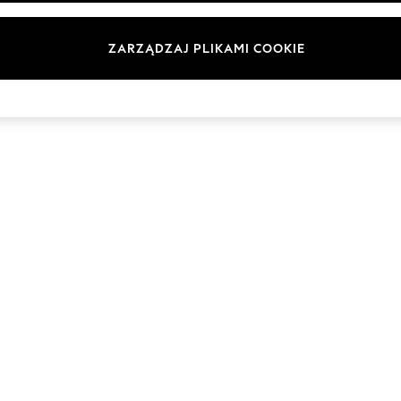
Marki
ZARZĄDZAJ PLIKAMI COOKIE
© 2026 Next Germany GmbH. Wszelkie prawa zastrzeżone.